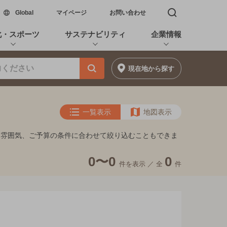
新しいウィンドウで開く
Global
マイページ
お問い合わせ
検索窓を開く
化・スポーツ
サステナビリティ
企業情報
現在地
から探す
一覧表示
地図表示
・雰囲気、ご予算の条件に合わせて絞り込むこともできま
0〜0
0
件を表示 ／
全
件