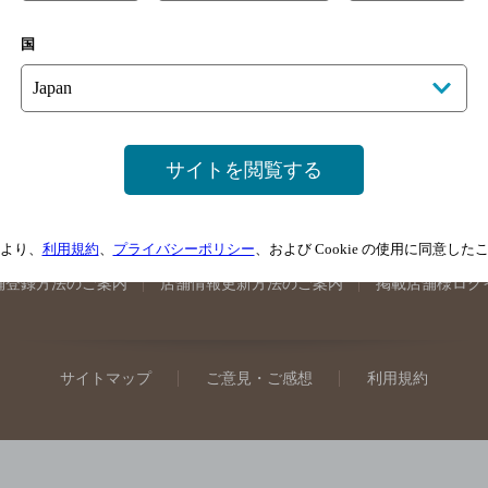
手県のバー検索
宮城県のバー検索
秋田県のバー検索
山形
国
馬県のバー検索
山梨県のバー検索
長野県のバー検索
新潟
埼玉県のバー検索
愛知県のバー検索
静岡県のバー検索
三
井県のバー検索
大阪府のバー検索
京都府のバー検索
兵庫
広島県のバー検索
岡山県のバー検索
山口県のバー検索
鳥
サイトを閲覧する
媛県のバー検索
高知県のバー検索
福岡県のバー検索
長崎
崎県のバー検索
鹿児島県のバー検索
沖縄県のバー検索
より、
利用規約
、
プライバシーポリシー
、および Cookie の使用に同意し
舗登録方法のご案内
店舗情報更新方法のご案内
掲載店舗様ログ
サイトマップ
ご意見・ご感想
利用規約