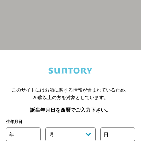
関連ページ
このサイトにはお酒に関する情報が含まれているため、
20歳以上の方を対象としています。
誕生年月日を西暦でご入力下さい。
生年月日
年
月
日