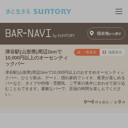
このページの本文へ移動
メニ
現在地
から探す
津谷駅(山形県)周辺1kmで
一覧表示
地図表示
10,000円以上のオーセンティ
ックバー
津谷駅(山形県)周辺1kmで10,000円以上のおすすめオーセンティッ
クバー。ひとり飲み、デート、隠れ家的フンイキ、夜景が楽しめる
バーなど、タイプや特徴・雰囲気、ご予算の条件に合わせて絞り込
むこともできます。素敵なバーで、至福の時間を楽しんでくださ
い。
0〜0
0
件を表示 ／
全
件