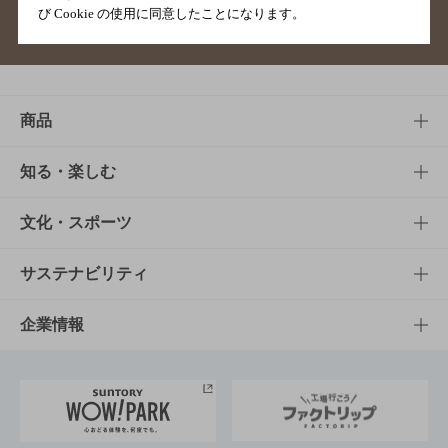
び Cookie の使用に同意したことになります。
サイトマップ
ご意見・ご感想
利用規約
商品
商品TOP
知る・楽しむ
商品一覧
知る・楽しむTOP
文化・スポーツ
商品発売情報
キャンペーン
文化・スポーツTOP
サステナビリティ
栄養成分一覧
工場見学
サントリーホール
サステナビリティTOP
企業情報
お料理・お酒レシピ
サントリー美術館
トップメッセージ
企業情報TOP
地域情報
サントリーサンバーズ大阪
サントリーが考えるサステナビリティ経営
企業概要