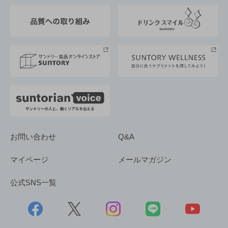
東京サントリーサンゴリアス
ESG情報ポータル
グループ企業一覧
サントリースポーツ
サステナビリティストーリーズ
事業所一覧
採用情報
お問い合わせ
Q&A
マイページ
メールマガジン
公式SNS一覧