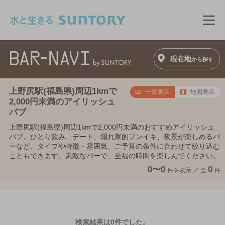
このページの本文へ移動
メニ
現在地
から探す
上野尻駅(福島県)周辺1kmで
一覧表示
地図表示
2,000円未満のアイリッシュ
パブ
上野尻駅(福島県)周辺1kmで2,000円未満のおすすめアイリッシュ
パブ。ひとり飲み、デート、隠れ家的フンイキ、夜景が楽しめるバ
ーなど、タイプや特徴・雰囲気、ご予算の条件に合わせて絞り込む
こともできます。素敵なバーで、至福の時間を楽しんでください。
0〜0
0
件を表示 ／
全
件
検索結果は0件でした。