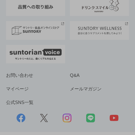
東京サントリーサンゴリアス
ESG情報ポータル
グループ企業一覧
サントリースポーツ
サステナビリティストーリーズ
事業所一覧
採用情報
お問い合わせ
Q&A
マイページ
メールマガジン
公式SNS一覧