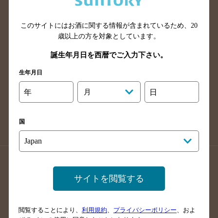
広島県のバー検索
岡山県のバー検索
山口県のバー検索
鳥取県のバー検索
このサイトにはお酒に関する情報が含まれているため、
20
島根県のバー検索
徳島県のバー検索
歳以上の方を対象としています。
香川県のバー検索
愛媛県のバー検索
誕生年月日を西暦でご入力下さい。
高知県のバー検索
福岡県のバー検索
生年月日
長崎県のバー検索
佐賀県のバー検索
年
月
日
大分県のバー検索
熊本県のバー検索
宮崎県のバー検索
鹿児島県のバー検索
国
沖縄県のバー検索
店舗登録方法のご案内
店舗情報更新方法のご案内
サイトを閲覧する
掲載店舗様ログイン
閲覧することにより、
利用規約
、
プライバシーポリシー
、およ