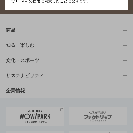
び Cookie の使用に同意したことになります。
サイトマップ
ご意見・ご感想
利用規約
商品
商品TOP
知る・楽しむ
商品一覧
知る・楽しむTOP
文化・スポーツ
商品発売情報
キャンペーン
文化・スポーツTOP
サステナビリティ
栄養成分一覧
工場見学
サントリーホール
サステナビリティTOP
企業情報
お料理・お酒レシピ
サントリー美術館
トップメッセージ
企業情報TOP
地域情報
サントリーサンバーズ大阪
サントリーが考えるサステナビリティ経営
企業概要