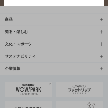
商品
商品TOP
知る・楽しむ
商品一覧
知る・楽しむTOP
文化・スポーツ
商品発売情報
キャンペーン
文化・スポーツTOP
サステナビリティ
栄養成分一覧
工場見学
サントリーホール
サステナビリティTOP
企業情報
お料理・お酒レシピ
サントリー美術館
トップメッセージ
企業情報TOP
地域情報
サントリーサンバーズ大阪
サントリーが考えるサステナビリティ経営
企業概要
東京サントリーサンゴリアス
ESG情報ポータル
グループ企業一覧