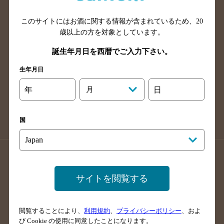
山口県のバー検索
鳥取県のバー検索
このサイトにはお酒に関する情報が含まれているため、
20
島根県のバー検索
徳島県のバー検索
歳以上の方を対象としています。
香川県のバー検索
愛媛県のバー検索
誕生年月日を西暦でご入力下さい。
高知県のバー検索
福岡県のバー検索
生年月日
長崎県のバー検索
佐賀県のバー検索
大分県のバー検索
熊本県のバー検索
年
月
日
宮崎県のバー検索
鹿児島県のバー検索
沖縄県のバー検索
国
店舗登録方法のご案内
店舗情報更新方法のご案内
掲載店舗様ログイン
サイトを閲覧する
閲覧することにより、
利用規約
、
プライバシーポリシー
、およ
サイトマップ
ご意見・ご感想
利用規約
び Cookie の使用に同意したことになります。