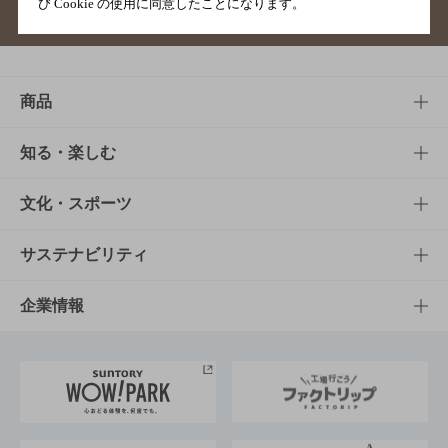
び Cookie の使用に同意したことになります。
サイトマップ
ご意見・ご感想
利用規約
商品
商品TOP
知る・楽しむ
商品一覧
知る・楽しむTOP
文化・スポーツ
商品発売情報
キャンペーン
文化・スポーツTOP
サステナビリティ
栄養成分一覧
工場見学
サントリーホール
サステナビリティTOP
企業情報
お料理・お酒レシピ
サントリー美術館
トップメッセージ
企業情報TOP
地域情報
サントリーサンバーズ大阪
サントリーが考えるサステナビリティ経営
企業概要