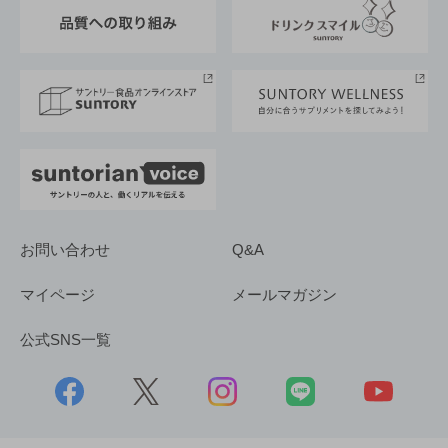
東京サントリーサンゴリアス
ESG情報ポータル
グループ企業一覧
サントリースポーツ
サステナビリティストーリーズ
事業所一覧
採用情報
お問い合わせ
Q&A
マイページ
メールマガジン
公式SNS一覧