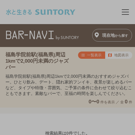
このページの本文へ移動
メニ
現在地
から探す
福島学院前駅(福島県)周辺
一覧表示
地図表示
1kmで2,000円未満のジャズ
バー
福島学院前駅(福島県)周辺1kmで2,000円未満のおすすめジャズバ
ー。ひとり飲み、デート、隠れ家的フンイキ、夜景が楽しめるバー
など、タイプや特徴・雰囲気、ご予算の条件に合わせて絞り込むこ
ともできます。素敵なバーで、至福の時間を楽しんでください。
0〜0
0
件を表示 ／
全
件
検索結果は0件でした。