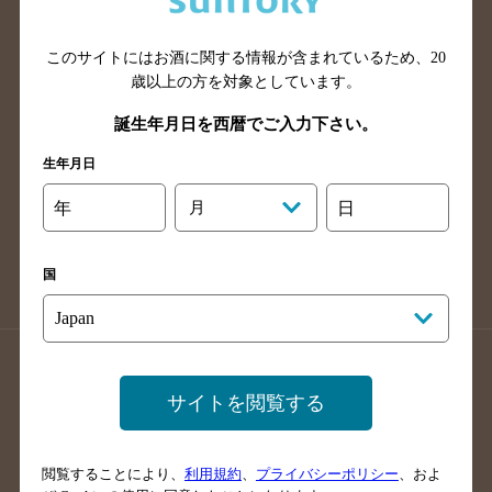
広島県のバー検索
岡山県のバー検索
山口県のバー検索
鳥取県のバー検索
このサイトにはお酒に関する情報が含まれているため、
20
島根県のバー検索
徳島県のバー検索
歳以上の方を対象としています。
香川県のバー検索
愛媛県のバー検索
誕生年月日を西暦でご入力下さい。
高知県のバー検索
福岡県のバー検索
生年月日
長崎県のバー検索
佐賀県のバー検索
年
月
日
大分県のバー検索
熊本県のバー検索
宮崎県のバー検索
鹿児島県のバー検索
国
沖縄県のバー検索
店舗登録方法のご案内
店舗情報更新方法のご案内
サイトを閲覧する
掲載店舗様ログイン
閲覧することにより、
利用規約
、
プライバシーポリシー
、およ