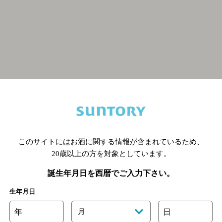
関連ページ
このサイトにはお酒に関する情報が含まれているため、
20歳以上の方を対象としています。
誕生年月日を西暦でご入力下さい。
生年月日
年
月
日