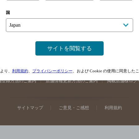
手県のバー検索
宮城県のバー検索
秋田県のバー検索
山形
国
馬県のバー検索
山梨県のバー検索
長野県のバー検索
新潟
埼玉県のバー検索
愛知県のバー検索
静岡県のバー検索
三
井県のバー検索
大阪府のバー検索
京都府のバー検索
兵庫
広島県のバー検索
岡山県のバー検索
山口県のバー検索
鳥
サイトを閲覧する
媛県のバー検索
高知県のバー検索
福岡県のバー検索
長崎
崎県のバー検索
鹿児島県のバー検索
沖縄県のバー検索
より、
利用規約
、
プライバシーポリシー
、および Cookie の使用に同意し
舗登録方法のご案内
店舗情報更新方法のご案内
掲載店舗様ログ
サイトマップ
ご意見・ご感想
利用規約