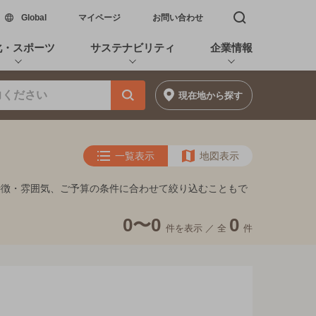
新しいウィンドウで開く
Global
マイページ
お問い合わせ
検索窓を開く
化・スポーツ
サステナビリティ
企業情報
現在地
から探す
一覧表示
地図表示
特徴・雰囲気、ご予算の条件に合わせて絞り込むこともで
0〜0
0
件を表示 ／
全
件