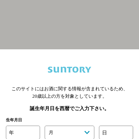
関連ページ
このサイトにはお酒に関する情報が含まれているため、
20歳以上の方を対象としています。
誕生年月日を西暦でご入力下さい。
生年月日
年
月
日