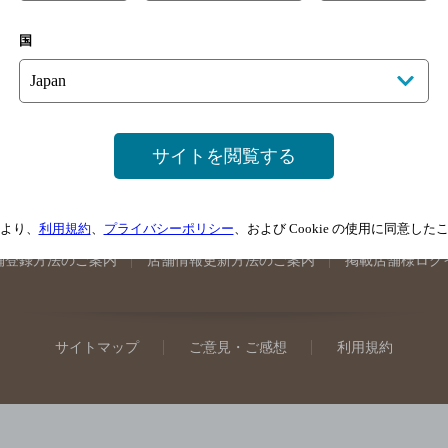
手県のバー検索
宮城県のバー検索
秋田県のバー検索
山形
国
馬県のバー検索
山梨県のバー検索
長野県のバー検索
新潟
埼玉県のバー検索
愛知県のバー検索
静岡県のバー検索
三
井県のバー検索
大阪府のバー検索
京都府のバー検索
兵庫
広島県のバー検索
岡山県のバー検索
山口県のバー検索
鳥
サイトを閲覧する
媛県のバー検索
高知県のバー検索
福岡県のバー検索
長崎
崎県のバー検索
鹿児島県のバー検索
沖縄県のバー検索
より、
利用規約
、
プライバシーポリシー
、および Cookie の使用に同意し
舗登録方法のご案内
店舗情報更新方法のご案内
掲載店舗様ログ
サイトマップ
ご意見・ご感想
利用規約