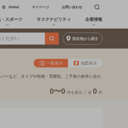
新しいウィンドウで開く
Global
マイページ
お問い合わせ
検索窓を開く
化・スポーツ
サステナビリティ
企業情報
現在地
から探す
一覧表示
地図表示
しめるバーなど、タイプや特徴・雰囲気、ご予算の条件に合わ
0〜0
0
件を表示 ／
全
件