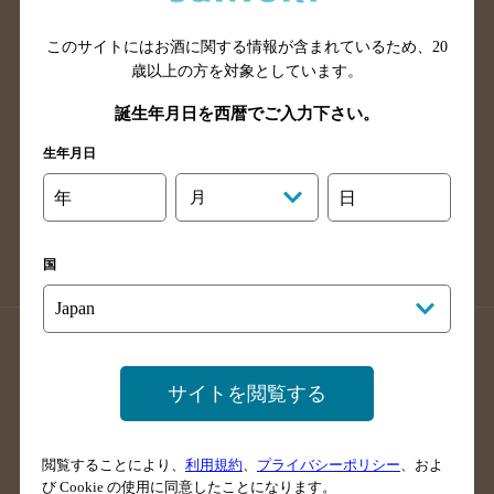
山口県のバー検索
鳥取県のバー検索
このサイトにはお酒に関する情報が含まれているため、
20
島根県のバー検索
徳島県のバー検索
歳以上の方を対象としています。
香川県のバー検索
愛媛県のバー検索
誕生年月日を西暦でご入力下さい。
高知県のバー検索
福岡県のバー検索
生年月日
長崎県のバー検索
佐賀県のバー検索
大分県のバー検索
熊本県のバー検索
年
月
日
宮崎県のバー検索
鹿児島県のバー検索
沖縄県のバー検索
国
店舗登録方法のご案内
店舗情報更新方法のご案内
掲載店舗様ログイン
サイトを閲覧する
閲覧することにより、
利用規約
、
プライバシーポリシー
、およ
サイトマップ
ご意見・ご感想
利用規約
び Cookie の使用に同意したことになります。