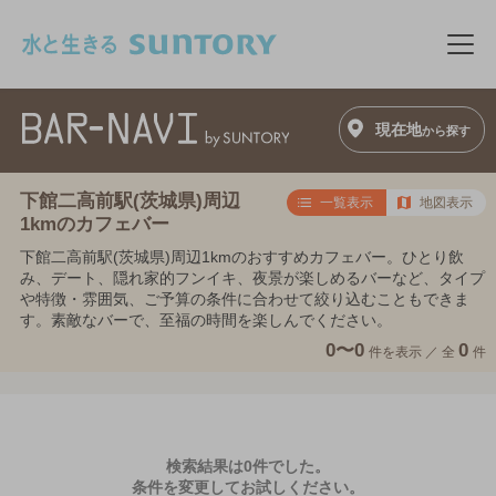
このページの本文へ移動
メニ
現在地
から探す
下館二高前駅(茨城県)周辺
一覧表示
地図表示
1kmのカフェバー
下館二高前駅(茨城県)周辺1kmのおすすめカフェバー。ひとり飲
み、デート、隠れ家的フンイキ、夜景が楽しめるバーなど、タイプ
や特徴・雰囲気、ご予算の条件に合わせて絞り込むこともできま
す。素敵なバーで、至福の時間を楽しんでください。
0〜0
0
件を表示 ／
全
件
検索結果は0件でした。
条件を変更してお試しください。