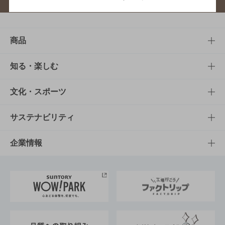
商品
商品TOP
知る・楽しむ
商品一覧
知る・楽しむTOP
文化・スポーツ
商品発売情報
キャンペーン
文化・スポーツTOP
サステナビリティ
栄養成分一覧
工場見学
サントリーホール
サステナビリティTOP
企業情報
お料理・お酒レシピ
サントリー美術館
トップメッセージ
企業情報TOP
地域情報
サントリーサンバーズ大阪
サントリーが考えるサステナビリティ経営
企業概要
東京サントリーサンゴリアス
ESG情報ポータル
グループ企業一覧