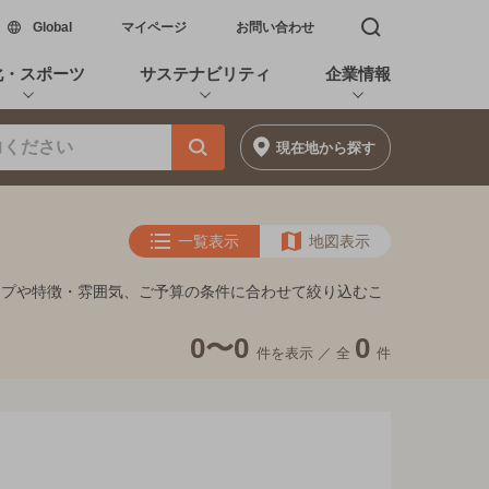
新しいウィンドウで開く
Global
マイページ
お問い合わせ
検索窓を開く
化・スポーツ
サステナビリティ
企業情報
現在地
から探す
一覧表示
地図表示
イプや特徴・雰囲気、ご予算の条件に合わせて絞り込むこ
0〜0
0
件を表示 ／
全
件