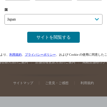
手県のバー検索
宮城県のバー検索
秋田県のバー検索
山形
国
馬県のバー検索
山梨県のバー検索
長野県のバー検索
新潟
埼玉県のバー検索
愛知県のバー検索
静岡県のバー検索
三
井県のバー検索
大阪府のバー検索
京都府のバー検索
兵庫
広島県のバー検索
岡山県のバー検索
山口県のバー検索
鳥
サイトを閲覧する
媛県のバー検索
高知県のバー検索
福岡県のバー検索
長崎
崎県のバー検索
鹿児島県のバー検索
沖縄県のバー検索
より、
利用規約
、
プライバシーポリシー
、および Cookie の使用に同意し
舗登録方法のご案内
店舗情報更新方法のご案内
掲載店舗様ログ
サイトマップ
ご意見・ご感想
利用規約