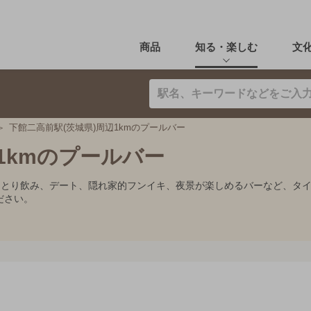
商品
知る・楽しむ
文
下館二高前駅(茨城県)周辺1kmのプールバー
1kmのプールバー
。ひとり飲み、デート、隠れ家的フンイキ、夜景が楽しめるバーなど、タ
ださい。