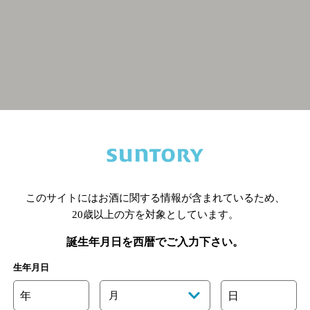
関連ページ
このサイトにはお酒に関する情報が含まれているため、
20歳以上の方を対象としています。
誕生年月日を西暦でご入力下さい。
生年月日
年
月
日