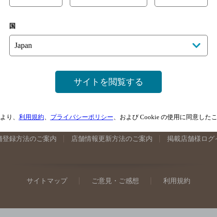
手県のバー検索
宮城県のバー検索
秋田県のバー検索
山形
国
馬県のバー検索
山梨県のバー検索
長野県のバー検索
新潟
埼玉県のバー検索
愛知県のバー検索
静岡県のバー検索
三
井県のバー検索
大阪府のバー検索
京都府のバー検索
兵庫
広島県のバー検索
岡山県のバー検索
山口県のバー検索
鳥
サイトを閲覧する
媛県のバー検索
高知県のバー検索
福岡県のバー検索
長崎
崎県のバー検索
鹿児島県のバー検索
沖縄県のバー検索
より、
利用規約
、
プライバシーポリシー
、および Cookie の使用に同意し
舗登録方法のご案内
店舗情報更新方法のご案内
掲載店舗様ログ
サイトマップ
ご意見・ご感想
利用規約