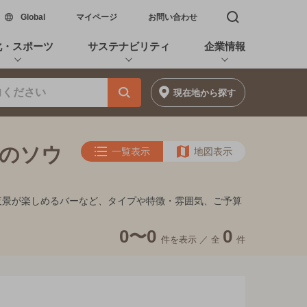
新しいウィンドウで開く
Global
マイページ
お問い合わせ
検索窓を開く
化・スポーツ
サステナビリティ
企業情報
現在地
から探す
満のソウ
一覧表示
地図表示
キ、夜景が楽しめるバーなど、タイプや特徴・雰囲気、ご予算
0〜0
0
件を表示 ／
全
件