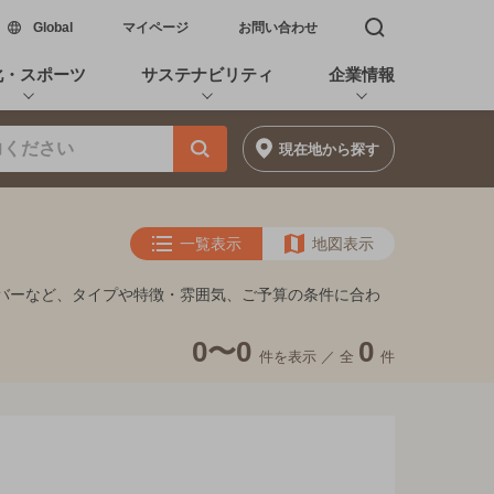
新しいウィンドウで開く
Global
マイページ
お問い合わせ
検索窓を開く
化・スポーツ
サステナビリティ
企業情報
現在地
から探す
一覧表示
地図表示
めるバーなど、タイプや特徴・雰囲気、ご予算の条件に合わ
0〜0
0
件を表示 ／
全
件