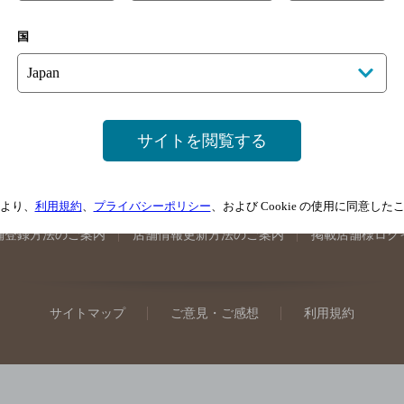
手県のバー検索
宮城県のバー検索
秋田県のバー検索
山形
国
馬県のバー検索
山梨県のバー検索
長野県のバー検索
新潟
埼玉県のバー検索
愛知県のバー検索
静岡県のバー検索
三
井県のバー検索
大阪府のバー検索
京都府のバー検索
兵庫
広島県のバー検索
岡山県のバー検索
山口県のバー検索
鳥
サイトを閲覧する
媛県のバー検索
高知県のバー検索
福岡県のバー検索
長崎
崎県のバー検索
鹿児島県のバー検索
沖縄県のバー検索
より、
利用規約
、
プライバシーポリシー
、および Cookie の使用に同意し
舗登録方法のご案内
店舗情報更新方法のご案内
掲載店舗様ログ
サイトマップ
ご意見・ご感想
利用規約