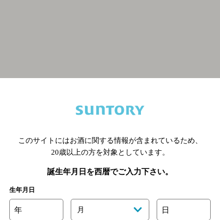
関連ページ
このサイトにはお酒に関する情報が含まれているため、
20歳以上の方を対象としています。
誕生年月日を西暦でご入力下さい。
生年月日
年
月
日