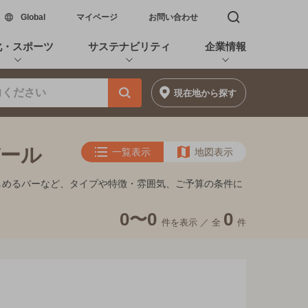
新しいウィンドウで開く
Global
マイページ
お問い合わせ
検索窓を開く
化・スポーツ
サステナビリティ
企業情報
現在地
から探す
バール
一覧表示
地図表示
が楽しめるバーなど、タイプや特徴・雰囲気、ご予算の条件に
0〜0
0
件を表示 ／
全
件