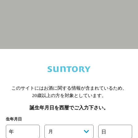
関連ページ
このサイトにはお酒に関する情報が含まれているため、
20歳以上の方を対象としています。
誕生年月日を西暦でご入力下さい。
生年月日
年
月
日