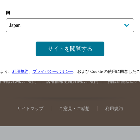
手県のバー検索
宮城県のバー検索
秋田県のバー検索
山形
国
馬県のバー検索
山梨県のバー検索
長野県のバー検索
新潟
埼玉県のバー検索
愛知県のバー検索
静岡県のバー検索
三
井県のバー検索
大阪府のバー検索
京都府のバー検索
兵庫
広島県のバー検索
岡山県のバー検索
山口県のバー検索
鳥
サイトを閲覧する
媛県のバー検索
高知県のバー検索
福岡県のバー検索
長崎
崎県のバー検索
鹿児島県のバー検索
沖縄県のバー検索
より、
利用規約
、
プライバシーポリシー
、および Cookie の使用に同意し
舗登録方法のご案内
店舗情報更新方法のご案内
掲載店舗様ログ
サイトマップ
ご意見・ご感想
利用規約