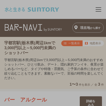
このページの本文へ移動
メニ
現在地
から探す
宇都宮駅(栃木県)周辺1kmで
一覧表示
地図表示
3,000円以上～5,000円未満の
ショットバー
宇都宮駅(栃木県)周辺1kmで3,000円以上～5,000円未満のおすすめ
ショットバー。ひとり飲み、デート、隠れ家的フンイキ、夜景が楽
しめるバーなど、タイプや特徴・雰囲気、ご予算の条件に合わせて
絞り込むこともできます。素敵なバーで、至福の時間を楽しんでく
ださい。
1〜3
3
件を表示 ／
全
件
バー アルクール
詳細を
みる