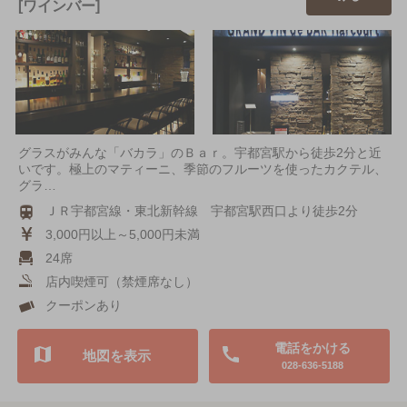
[ワインバー]
グラスがみんな「バカラ」のＢａｒ。宇都宮駅から徒歩2分と近
いです。極上のマティーニ、季節のフルーツを使ったカクテル、
グラ…
ＪＲ宇都宮線・東北新幹線 宇都宮駅西口より徒歩2分
3,000円以上～5,000円未満
24席
店内喫煙可（禁煙席なし）
クーポンあり
電話をかける
地図を表示
028-636-5188