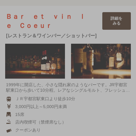
Ｂａｒ ｅｔ ｖｉｎ ｌ
詳細を
みる
ｅ Ｃｏｅｕｒ
[レストラン＆ワインバー／ショットバー]
1999年に開店した、小さな隠れ家のようなバーです。JR宇都宮
駅東口から歩いて10分程。レアなシングルモルト、フレッシュ…
ＪＲ宇都宮駅東口より徒歩10分
3,000円以上～5,000円未満
15席
店内喫煙可（禁煙席なし）
クーポンあり