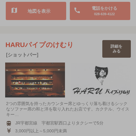
電話をかける
地図を表示
028-639-4122
HARUパイプのけむり
詳細を
みる
[ショットバー]
2つの雰囲気を持ったカウンター席とゆっくり落ち着けるシック
なソファー席の和と洋を取り入れたお店です。カクテル、ウイス
キー…
JR宇都宮線 宇都宮駅西口よりタクシーで5分
3,000円以上～5,000円未満