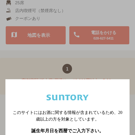
25席
店内喫煙可（禁煙席なし）
クーポンあり
電話をかける
地図を表示
028-627-5411
1
宇都宮駅(栃木県)周辺1kmで3,000円以上～5,00
0円未満のショットバーTOP
宇都宮駅
BAR-NAVI
栃木県
宇都宮駅(栃木県)周辺1km
(栃木県)周辺1kmで3,000円以上～5,000円未満のショットバー
このサイトにはお酒に関する情報が含まれているため、
20
歳以上の方を対象としています。
関連ページ
誕生年月日を西暦でご入力下さい。