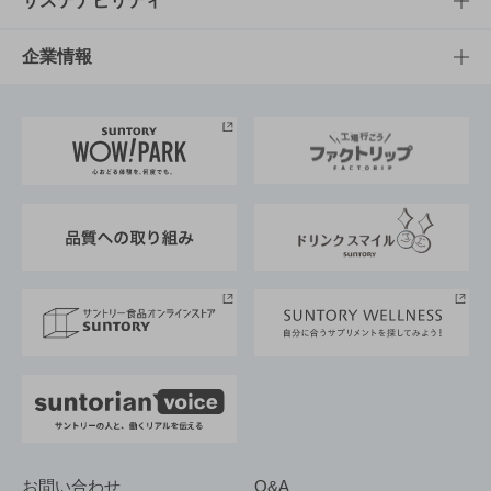
サステナビリティ
栄養成分一覧
工場見学
サントリーホール
サステナビリティTOP
企業情報
お料理・お酒レシピ
サントリー美術館
トップメッセージ
企業情報TOP
地域情報
サントリーサンバーズ大阪
サントリーが考えるサステナビリティ経営
企業概要
東京サントリーサンゴリアス
ESG情報ポータル
グループ企業一覧
サントリースポーツ
サステナビリティストーリーズ
事業所一覧
採用情報
お問い合わせ
Q&A