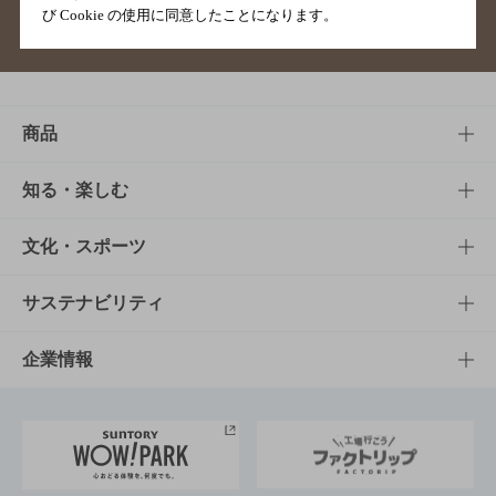
び Cookie の使用に同意したことになります。
サイトマップ
ご意見・ご感想
利用規約
商品
商品TOP
知る・楽しむ
商品一覧
知る・楽しむTOP
文化・スポーツ
商品発売情報
キャンペーン
文化・スポーツTOP
サステナビリティ
栄養成分一覧
工場見学
サントリーホール
サステナビリティTOP
企業情報
お料理・お酒レシピ
サントリー美術館
トップメッセージ
企業情報TOP
地域情報
サントリーサンバーズ大阪
サントリーが考えるサステナビリティ経営
企業概要