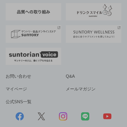
東京サントリーサンゴリアス
ESG情報ポータル
グループ企業一覧
サントリースポーツ
サステナビリティストーリーズ
事業所一覧
採用情報
お問い合わせ
Q&A
マイページ
メールマガジン
公式SNS一覧