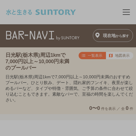
このページの本文へ移動
メニ
現在地
から探す
日光駅(栃木県)周辺1kmで
一覧表示
地図表示
7,000円以上～10,000円未満
のプールバー
日光駅(栃木県)周辺1kmで7,000円以上～10,000円未満のおすすめ
プールバー。ひとり飲み、デート、隠れ家的フンイキ、夜景が楽し
めるバーなど、タイプや特徴・雰囲気、ご予算の条件に合わせて絞
り込むこともできます。素敵なバーで、至福の時間を楽しんでくだ
さい。
0〜0
0
件を表示 ／
全
件