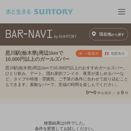
このページの本文へ移動
メニ
現在地
から探す
思川駅(栃木県)周辺1kmで
一覧表示
地図表示
10,000円以上のガールズバー
思川駅(栃木県)周辺1kmで10,000円以上のおすすめガールズバー。
ひとり飲み、デート、隠れ家的フンイキ、夜景が楽しめるバーな
ど、タイプや特徴・雰囲気、ご予算の条件に合わせて絞り込むこと
もできます。素敵なバーで、至福の時間を楽しんでください。
0〜0
0
件を表示 ／
全
件
検索結果は0件でした。
条件を変更してお試しください。