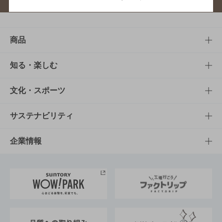
商品
商品TOP
知る・楽しむ
商品一覧
知る・楽しむTOP
文化・スポーツ
商品発売情報
キャンペーン
文化・スポーツTOP
サステナビリティ
栄養成分一覧
工場見学
サントリーホール
サステナビリティTOP
企業情報
お料理・お酒レシピ
サントリー美術館
トップメッセージ
企業情報TOP
地域情報
サントリーサンバーズ大阪
サントリーが考えるサステナビリティ経営
企業概要
東京サントリーサンゴリアス
ESG情報ポータル
グループ企業一覧