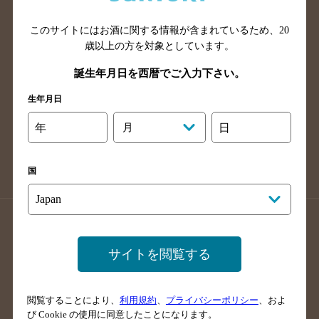
山口県のバー検索
鳥取県のバー検索
このサイトにはお酒に関する情報が含まれているため、
20
島根県のバー検索
徳島県のバー検索
歳以上の方を対象としています。
香川県のバー検索
愛媛県のバー検索
誕生年月日を西暦でご入力下さい。
高知県のバー検索
福岡県のバー検索
生年月日
長崎県のバー検索
佐賀県のバー検索
大分県のバー検索
熊本県のバー検索
年
月
日
宮崎県のバー検索
鹿児島県のバー検索
沖縄県のバー検索
国
店舗登録方法のご案内
店舗情報更新方法のご案内
掲載店舗様ログイン
サイトを閲覧する
閲覧することにより、
利用規約
、
プライバシーポリシー
、およ
サイトマップ
ご意見・ご感想
利用規約
び Cookie の使用に同意したことになります。