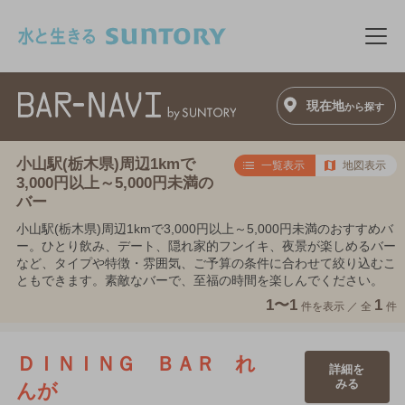
このページの本文へ移動
メニ
現在地
から探す
小山駅(栃木県)周辺1kmで
一覧表示
地図表示
3,000円以上～5,000円未満の
バー
小山駅(栃木県)周辺1kmで3,000円以上～5,000円未満のおすすめバ
ー。ひとり飲み、デート、隠れ家的フンイキ、夜景が楽しめるバー
など、タイプや特徴・雰囲気、ご予算の条件に合わせて絞り込むこ
ともできます。素敵なバーで、至福の時間を楽しんでください。
1〜1
1
件を表示 ／
全
件
ＤＩＮＩＮＧ ＢＡＲ れ
詳細を
みる
んが