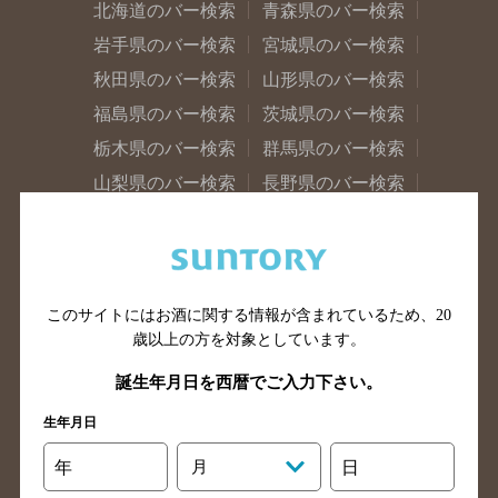
北海道のバー検索
青森県のバー検索
岩手県のバー検索
宮城県のバー検索
秋田県のバー検索
山形県のバー検索
福島県のバー検索
茨城県のバー検索
栃木県のバー検索
群馬県のバー検索
山梨県のバー検索
長野県のバー検索
新潟県のバー検索
東京都のバー検索
神奈川県のバー検索
千葉県のバー検索
埼玉県のバー検索
愛知県のバー検索
このサイトにはお酒に関する情報が含まれているため、
20
静岡県のバー検索
三重県のバー検索
歳以上の方を対象としています。
岐阜県のバー検索
富山県のバー検索
誕生年月日を西暦でご入力下さい。
石川県のバー検索
福井県のバー検索
大阪府のバー検索
京都府のバー検索
生年月日
兵庫県のバー検索
奈良県のバー検索
年
月
日
滋賀県のバー検索
和歌山県のバー検索