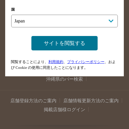
広島県のバー検索
岡山県のバー検索
国
山口県のバー検索
鳥取県のバー検索
島根県のバー検索
徳島県のバー検索
香川県のバー検索
愛媛県のバー検索
サイトを閲覧する
高知県のバー検索
福岡県のバー検索
長崎県のバー検索
佐賀県のバー検索
大分県のバー検索
熊本県のバー検索
閲覧することにより、
利用規約
、
プライバシーポリシー
、およ
び Cookie の使用に同意したことになります。
宮崎県のバー検索
鹿児島県のバー検索
沖縄県のバー検索
店舗登録方法のご案内
店舗情報更新方法のご案内
掲載店舗様ログイン