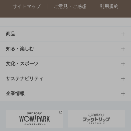
サイトマップ
ご意見・ご感想
利用規約
商品
商品TOP
知る・楽しむ
商品一覧
知る・楽しむTOP
文化・スポーツ
商品発売情報
キャンペーン
文化・スポーツTOP
サステナビリティ
栄養成分一覧
工場見学
サントリーホール
サステナビリティTOP
企業情報
お料理・お酒レシピ
サントリー美術館
トップメッセージ
企業情報TOP
地域情報
サントリーサンバーズ大阪
サントリーが考えるサステナビリティ経営
企業概要