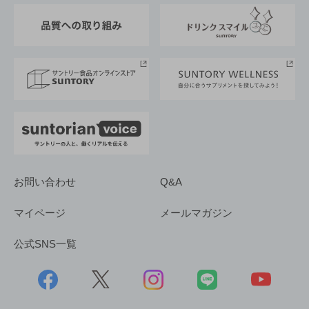
東京サントリーサンゴリアス
ESG情報ポータル
グループ企業一覧
サントリースポーツ
サステナビリティストーリーズ
事業所一覧
採用情報
お問い合わせ
Q&A
マイページ
メールマガジン
公式SNS一覧