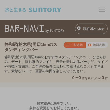
このページの本文へ移動
メニ
現在地
から探す
静和駅(栃木県)周辺1kmのス
一覧表示
地図表示
タンディングバー
静和駅(栃木県)周辺1kmのおすすめスタンディングバー。ひとり飲
み、デート、隠れ家的フンイキ、夜景が楽しめるバーなど、タイプ
や特徴・雰囲気、ご予算の条件に合わせて絞り込むこともできま
す。素敵なバーで、至福の時間を楽しんでください。
0〜0
0
件を表示 ／
全
件
検索結果は0件でした。
条件を変更してお試しください。