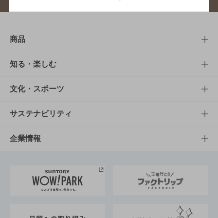
商品
商品TOP
知る・楽しむ
商品一覧
知る・楽しむTOP
文化・スポーツ
商品発売情報
キャンペーン
文化・スポーツTOP
サステナビリティ
栄養成分一覧
工場見学
サントリーホール
サステナビリティTOP
企業情報
お料理・お酒レシピ
サントリー美術館
トップメッセージ
企業情報TOP
地域情報
サントリーサンバーズ大阪
サントリーが考えるサステナビリティ経営
企業概要
東京サントリーサンゴリアス
ESG情報ポータル
グループ企業一覧