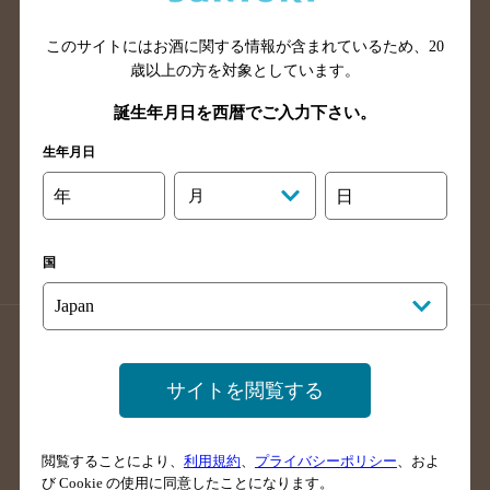
山口県のバー検索
鳥取県のバー検索
このサイトにはお酒に関する情報が含まれているため、
20
島根県のバー検索
徳島県のバー検索
歳以上の方を対象としています。
香川県のバー検索
愛媛県のバー検索
誕生年月日を西暦でご入力下さい。
高知県のバー検索
福岡県のバー検索
生年月日
長崎県のバー検索
佐賀県のバー検索
大分県のバー検索
熊本県のバー検索
年
月
日
宮崎県のバー検索
鹿児島県のバー検索
沖縄県のバー検索
国
店舗登録方法のご案内
店舗情報更新方法のご案内
掲載店舗様ログイン
サイトを閲覧する
閲覧することにより、
利用規約
、
プライバシーポリシー
、およ
サイトマップ
ご意見・ご感想
利用規約
び Cookie の使用に同意したことになります。