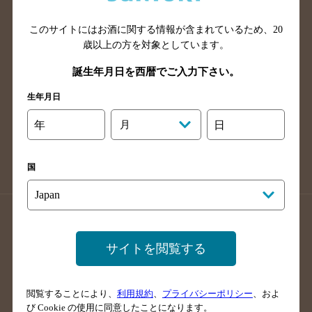
山口県のバー検索
鳥取県のバー検索
このサイトにはお酒に関する情報が含まれているため、
20
島根県のバー検索
徳島県のバー検索
歳以上の方を対象としています。
香川県のバー検索
愛媛県のバー検索
誕生年月日を西暦でご入力下さい。
高知県のバー検索
福岡県のバー検索
生年月日
長崎県のバー検索
佐賀県のバー検索
大分県のバー検索
熊本県のバー検索
年
月
日
宮崎県のバー検索
鹿児島県のバー検索
沖縄県のバー検索
国
店舗登録方法のご案内
店舗情報更新方法のご案内
掲載店舗様ログイン
サイトを閲覧する
閲覧することにより、
利用規約
、
プライバシーポリシー
、およ
サイトマップ
ご意見・ご感想
利用規約
び Cookie の使用に同意したことになります。