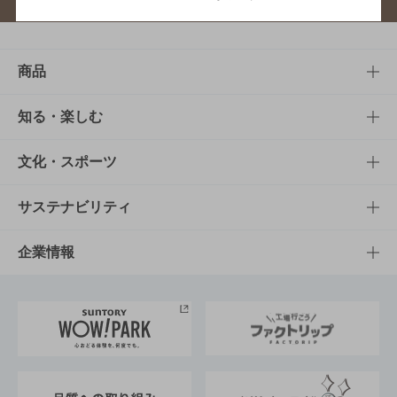
商品
商品TOP
知る・楽しむ
商品一覧
知る・楽しむTOP
文化・スポーツ
商品発売情報
キャンペーン
文化・スポーツTOP
サステナビリティ
栄養成分一覧
工場見学
サントリーホール
サステナビリティTOP
企業情報
お料理・お酒レシピ
サントリー美術館
トップメッセージ
企業情報TOP
地域情報
サントリーサンバーズ大阪
サントリーが考えるサステナビリティ経営
企業概要
東京サントリーサンゴリアス
ESG情報ポータル
グループ企業一覧