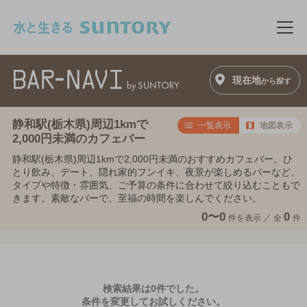
このページの本文へ移動
メニ
現在地
から探す
静和駅(栃木県)周辺1kmで
一覧表示
地図表示
2,000円未満のカフェバー
静和駅(栃木県)周辺1kmで2,000円未満のおすすめカフェバー。ひ
とり飲み、デート、隠れ家的フンイキ、夜景が楽しめるバーなど、
タイプや特徴・雰囲気、ご予算の条件に合わせて絞り込むこともで
きます。素敵なバーで、至福の時間を楽しんでください。
0〜0
0
件を表示 ／
全
件
検索結果は0件でした。
条件を変更してお試しください。