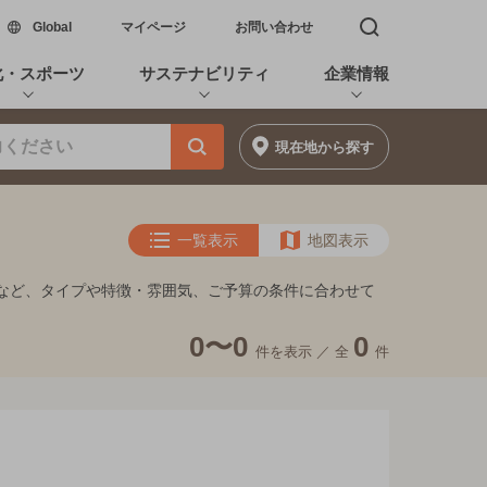
新しいウィンドウで開く
Global
マイページ
お問い合わせ
検索窓を開く
化・スポーツ
サステナビリティ
企業情報
現在地
から探す
一覧表示
地図表示
バーなど、タイプや特徴・雰囲気、ご予算の条件に合わせて
0〜0
0
件を表示 ／
全
件