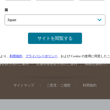
手県のバー検索
宮城県のバー検索
秋田県のバー検索
山形
国
馬県のバー検索
山梨県のバー検索
長野県のバー検索
新潟
埼玉県のバー検索
愛知県のバー検索
静岡県のバー検索
三
井県のバー検索
大阪府のバー検索
京都府のバー検索
兵庫
広島県のバー検索
岡山県のバー検索
山口県のバー検索
鳥
サイトを閲覧する
媛県のバー検索
高知県のバー検索
福岡県のバー検索
長崎
崎県のバー検索
鹿児島県のバー検索
沖縄県のバー検索
より、
利用規約
、
プライバシーポリシー
、および Cookie の使用に同意し
舗登録方法のご案内
店舗情報更新方法のご案内
掲載店舗様ログ
サイトマップ
ご意見・ご感想
利用規約