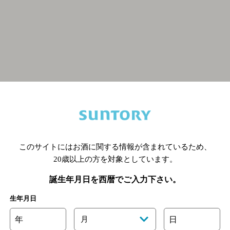
関連ページ
このサイトにはお酒に関する情報が含まれているため、
20歳以上の方を対象としています。
誕生年月日を西暦でご入力下さい。
生年月日
年
月
日