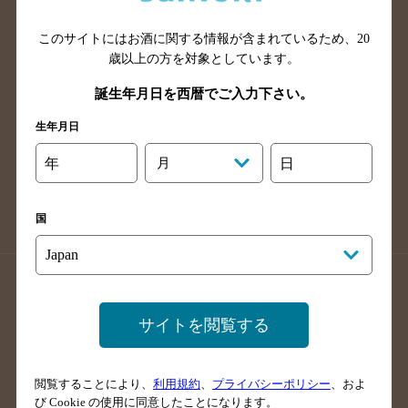
山口県のバー検索
鳥取県のバー検索
このサイトにはお酒に関する情報が含まれているため、
20
島根県のバー検索
徳島県のバー検索
歳以上の方を対象としています。
香川県のバー検索
愛媛県のバー検索
誕生年月日を西暦でご入力下さい。
高知県のバー検索
福岡県のバー検索
生年月日
長崎県のバー検索
佐賀県のバー検索
大分県のバー検索
熊本県のバー検索
年
月
日
宮崎県のバー検索
鹿児島県のバー検索
沖縄県のバー検索
国
店舗登録方法のご案内
店舗情報更新方法のご案内
掲載店舗様ログイン
サイトを閲覧する
閲覧することにより、
利用規約
、
プライバシーポリシー
、およ
サイトマップ
ご意見・ご感想
利用規約
び Cookie の使用に同意したことになります。