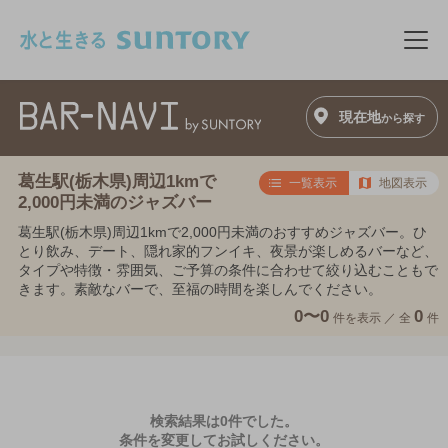
このページの本文へ移動
メニ
現在地
から探す
葛生駅(栃木県)周辺1kmで
一覧表示
地図表示
2,000円未満のジャズバー
葛生駅(栃木県)周辺1kmで2,000円未満のおすすめジャズバー。ひ
とり飲み、デート、隠れ家的フンイキ、夜景が楽しめるバーなど、
タイプや特徴・雰囲気、ご予算の条件に合わせて絞り込むこともで
きます。素敵なバーで、至福の時間を楽しんでください。
0〜0
0
件を表示 ／
全
件
検索結果は0件でした。
条件を変更してお試しください。