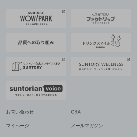
お料理・お酒レシピ
サントリー美術館
トップメッセージ
企業情報TOP
地域情報
サントリーサンバーズ大阪
サントリーが考えるサステナビリティ経営
企業概要
東京サントリーサンゴリアス
ESG情報ポータル
グループ企業一覧
サントリースポーツ
サステナビリティストーリーズ
事業所一覧
採用情報
お問い合わせ
Q&A
マイページ
メールマガジン