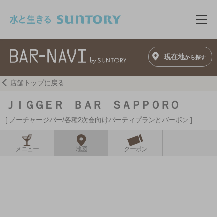
このページの本文へ移動
メニ
現在地
から探す
店舗トップに戻る
ＪＩＧＧＥＲ ＢＡＲ ＳＡＰＰＯＲＯ
ノーチャージバー/各種2次会向けパーティプランとバーボン
メニュー
地図
クーポン