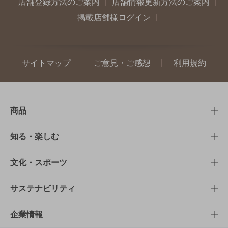
店舗登録方法のご案内
店舗情報更新方法のご案内
掲載店舗様ログイン
サイトマップ
ご意見・ご感想
利用規約
商品
商品TOP
知る・楽しむ
商品一覧
知る・楽しむTOP
文化・スポーツ
商品発売情報
キャンペーン
文化・スポーツTOP
サステナビリティ
栄養成分一覧
工場見学
サントリーホール
サステナビリティTOP
企業情報