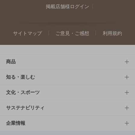
掲載店舗様ログイン
サイトマップ
ご意見・ご感想
利用規約
商品
商品TOP
知る・楽しむ
商品一覧
知る・楽しむTOP
文化・スポーツ
商品発売情報
キャンペーン
文化・スポーツTOP
サステナビリティ
栄養成分一覧
工場見学
サントリーホール
サステナビリティTOP
企業情報