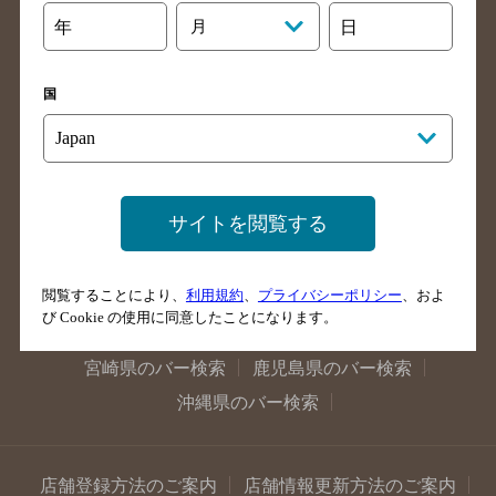
大阪府のバー検索
京都府のバー検索
年
月
日
兵庫県のバー検索
奈良県のバー検索
滋賀県のバー検索
和歌山県のバー検索
国
広島県のバー検索
岡山県のバー検索
山口県のバー検索
鳥取県のバー検索
島根県のバー検索
徳島県のバー検索
サイトを閲覧する
香川県のバー検索
愛媛県のバー検索
高知県のバー検索
福岡県のバー検索
閲覧することにより、
利用規約
、
プライバシーポリシー
、およ
長崎県のバー検索
佐賀県のバー検索
び Cookie の使用に同意したことになります。
大分県のバー検索
熊本県のバー検索
宮崎県のバー検索
鹿児島県のバー検索
沖縄県のバー検索
店舗登録方法のご案内
店舗情報更新方法のご案内