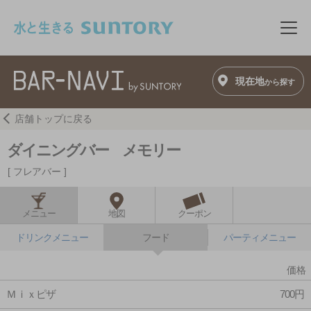
このページの本文へ移動
メニ
現在地
から探す
店舗トップに戻る
ダイニングバー メモリー
フレアバー
メニュー
地図
クーポン
ドリンクメニュー
フード
パーティメニュー
価格
Ｍｉｘピザ
700円