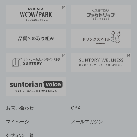
お料理・お酒レシピ
サントリー美術館
トップメッセージ
企業情報TOP
地域情報
サントリーサンバーズ大阪
サントリーが考えるサステナビリティ経営
企業概要
東京サントリーサンゴリアス
ESG情報ポータル
グループ企業一覧
サントリースポーツ
サステナビリティストーリーズ
事業所一覧
採用情報
お問い合わせ
Q&A
マイページ
メールマガジン
公式SNS一覧