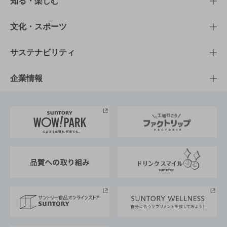
商品TOP
知る・楽しむ
商品一覧
知る・楽しむTOP
文化・スポーツ
商品発売情報
キャンペーン
文化・スポーツTOP
サステナビリティ
栄養成分一覧
工場見学
サントリーホール
サステナビリティTOP
企業情報
お料理・お酒レシピ
サントリー美術館
トップメッセージ
企業情報TOP
地域情報
サントリーサンバーズ大阪
サントリーが考えるサステナビリティ経営
企業概要
東京サントリーサンゴリアス
ESG情報ポータル
グループ企業一覧
サントリースポーツ
サステナビリティストーリーズ
事業所一覧
採用情報