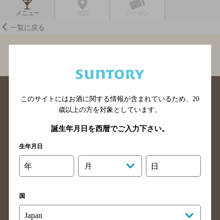
メニュー
地図
クーポン
一覧に戻る
BAR-NAVI
新潟県
オールドバー モンツア ＭＯＮＺＡ
このサイトにはお酒に関する情報が含まれているため、
20
歳以上の方を対象としています。
誕生年月日を西暦でご入力下さい。
北海道のバー検索
青森県のバー検索
生年月日
岩手県のバー検索
宮城県のバー検索
年
月
日
秋田県のバー検索
山形県のバー検索
福島県のバー検索
茨城県のバー検索
国
栃木県のバー検索
群馬県のバー検索
山梨県のバー検索
長野県のバー検索