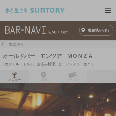
このページの本文へ移動
メニ
現在地
から探す
一覧に戻る
オールドバー モンツア ＭＯＮＺＡ
カクテル、モルト、煮込み料理、ビーフシチュー色々
メニュー
地図
クーポン