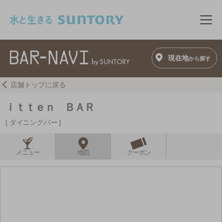
このページの本文へ移動
メニ
現在地
から探す
店舗トップに戻る
ｉｔｔｅｎ ＢＡＲ
ダイニングバー
メニュー
地図
クーポン