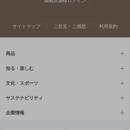
掲載店舗様ログイン
サイトマップ
ご意見・ご感想
利用規約
商品
商品TOP
知る・楽しむ
商品一覧
知る・楽しむTOP
文化・スポーツ
商品発売情報
キャンペーン
文化・スポーツTOP
サステナビリティ
栄養成分一覧
工場見学
サントリーホール
サステナビリティTOP
企業情報
お料理・お酒レシピ
サントリー美術館
トップメッセージ
企業情報TOP