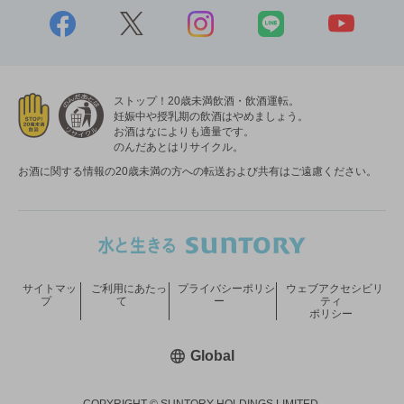
ストップ！20歳未満飲酒・飲酒運転。
妊娠中や授乳期の飲酒はやめましょう。
お酒はなによりも適量です。
のんだあとはリサイクル。
お酒に関する情報の20歳未満の方への転送および共有はご遠慮ください。
サイトマッ
ご利用にあたっ
プライバシーポリシ
ウェブアクセシビリ
プ
て
ー
ティ
ポリシー
新しいウィンドウで開く
Global
COPYRIGHT © SUNTORY HOLDINGS LIMITED.