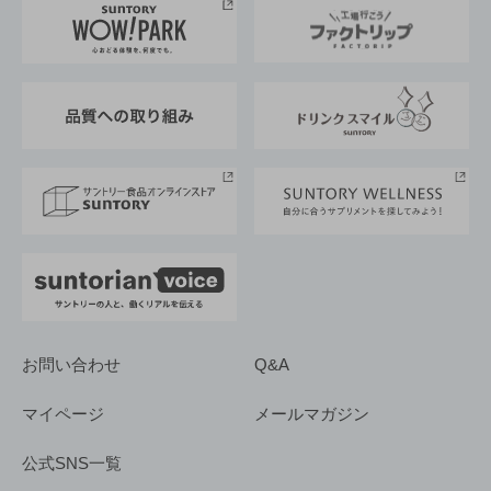
地域情報
サントリーサンバーズ大阪
サントリーが考えるサステナビリティ経営
企業概要
東京サントリーサンゴリアス
ESG情報ポータル
グループ企業一覧
サントリースポーツ
サステナビリティストーリーズ
事業所一覧
採用情報
お問い合わせ
Q&A
マイページ
メールマガジン
公式SNS一覧