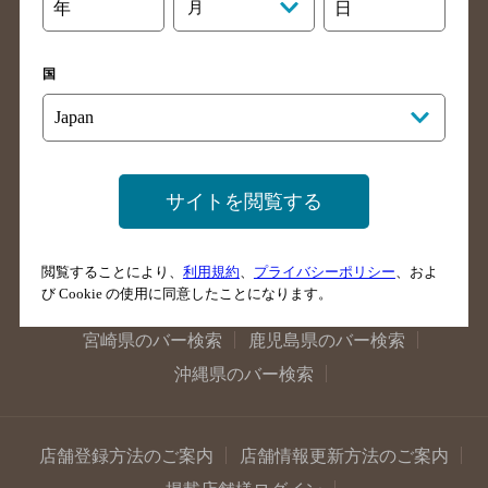
大阪府のバー検索
京都府のバー検索
年
月
日
兵庫県のバー検索
奈良県のバー検索
滋賀県のバー検索
和歌山県のバー検索
国
広島県のバー検索
岡山県のバー検索
山口県のバー検索
鳥取県のバー検索
島根県のバー検索
徳島県のバー検索
サイトを閲覧する
香川県のバー検索
愛媛県のバー検索
高知県のバー検索
福岡県のバー検索
閲覧することにより、
利用規約
、
プライバシーポリシー
、およ
長崎県のバー検索
佐賀県のバー検索
び Cookie の使用に同意したことになります。
大分県のバー検索
熊本県のバー検索
宮崎県のバー検索
鹿児島県のバー検索
沖縄県のバー検索
店舗登録方法のご案内
店舗情報更新方法のご案内