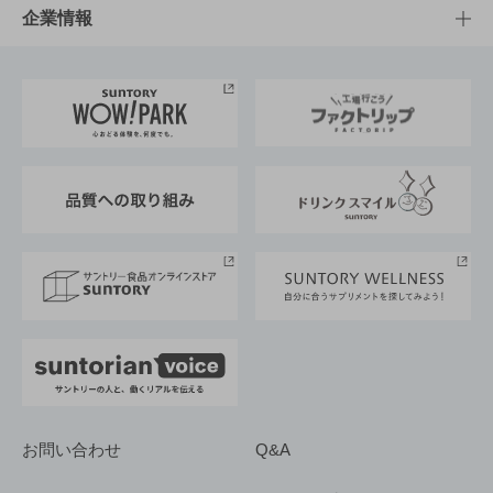
栄養成分一覧
工場見学
サントリーホール
サステナビリティTOP
企業情報
お料理・お酒レシピ
サントリー美術館
トップメッセージ
企業情報TOP
地域情報
サントリーサンバーズ大阪
サントリーが考えるサステナビリティ経営
企業概要
東京サントリーサンゴリアス
ESG情報ポータル
グループ企業一覧
サントリースポーツ
サステナビリティストーリーズ
事業所一覧
採用情報
お問い合わせ
Q&A