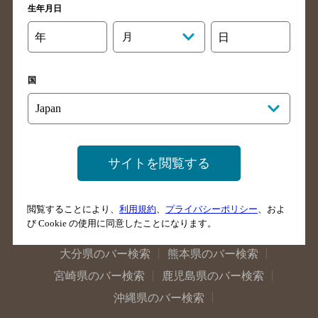
生年月日
岐阜県のバー検索
富山県のバー検索
石川県のバー検索
福井県のバー検索
年
月
日
大阪府のバー検索
京都府のバー検索
兵庫県のバー検索
奈良県のバー検索
国
滋賀県のバー検索
和歌山県のバー検索
広島県のバー検索
岡山県のバー検索
山口県のバー検索
鳥取県のバー検索
サイトを閲覧する
島根県のバー検索
徳島県のバー検索
香川県のバー検索
愛媛県のバー検索
高知県のバー検索
福岡県のバー検索
閲覧することにより、
利用規約
、
プライバシーポリシー
、およ
び Cookie の使用に同意したことになります。
長崎県のバー検索
佐賀県のバー検索
大分県のバー検索
熊本県のバー検索
宮崎県のバー検索
鹿児島県のバー検索
沖縄県のバー検索