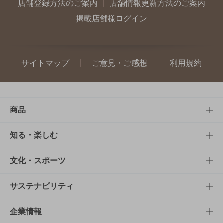
店舗登録方法のご案内
店舗情報更新方法のご案内
掲載店舗様ログイン
サイトマップ
ご意見・ご感想
利用規約
商品
商品TOP
知る・楽しむ
商品一覧
知る・楽しむTOP
文化・スポーツ
商品発売情報
キャンペーン
文化・スポーツTOP
サステナビリティ
栄養成分一覧
工場見学
サントリーホール
サステナビリティTOP
企業情報