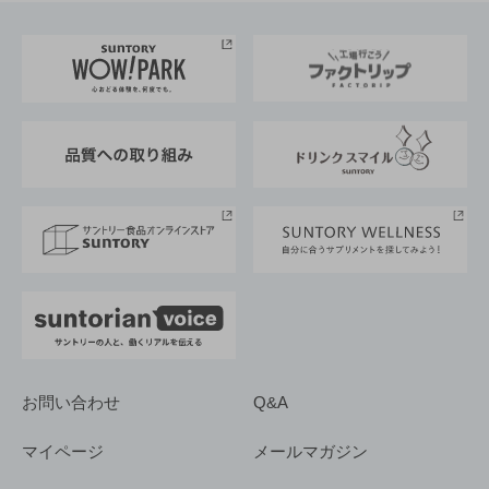
お料理・お酒レシピ
サントリー美術館
トップメッセージ
企業情報TOP
地域情報
サントリーサンバーズ大阪
サントリーが考えるサステナビリティ経営
企業概要
東京サントリーサンゴリアス
ESG情報ポータル
グループ企業一覧
サントリースポーツ
サステナビリティストーリーズ
事業所一覧
採用情報
お問い合わせ
Q&A
マイページ
メールマガジン