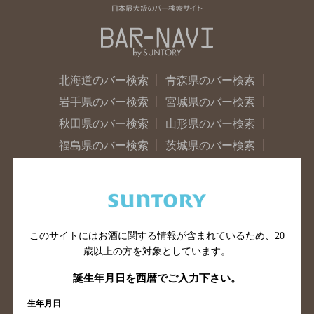
北海道のバー検索
青森県のバー検索
岩手県のバー検索
宮城県のバー検索
秋田県のバー検索
山形県のバー検索
福島県のバー検索
茨城県のバー検索
栃木県のバー検索
群馬県のバー検索
山梨県のバー検索
長野県のバー検索
新潟県のバー検索
東京都のバー検索
神奈川県のバー検索
千葉県のバー検索
このサイトにはお酒に関する情報が含まれているため、
20
歳以上の方を対象としています。
埼玉県のバー検索
愛知県のバー検索
静岡県のバー検索
三重県のバー検索
誕生年月日を西暦でご入力下さい。
岐阜県のバー検索
富山県のバー検索
生年月日