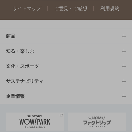
サイトマップ
ご意見・ご感想
利用規約
商品
商品TOP
知る・楽しむ
商品一覧
知る・楽しむTOP
文化・スポーツ
商品発売情報
キャンペーン
文化・スポーツTOP
サステナビリティ
栄養成分一覧
工場見学
サントリーホール
サステナビリティTOP
企業情報
お料理・お酒レシピ
サントリー美術館
トップメッセージ
企業情報TOP
地域情報
サントリーサンバーズ大阪
サントリーが考えるサステナビリティ経営
企業概要