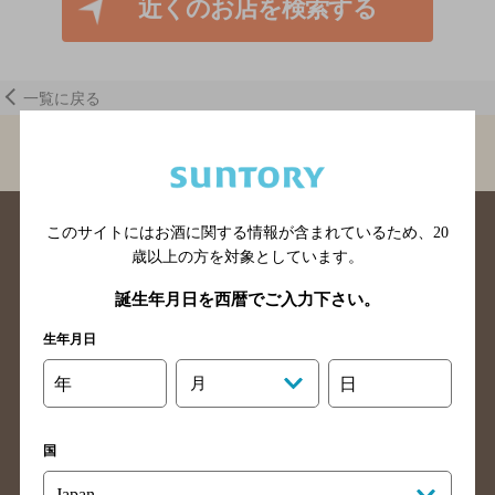
近くのお店を検索する
一覧に戻る
BAR-NAVI
兵庫県
ザ・バーフライ
このサイトにはお酒に関する情報が含まれているため、
20
歳以上の方を対象としています。
誕生年月日を西暦でご入力下さい。
生年月日
北海道のバー検索
青森県のバー検索
岩手県のバー検索
宮城県のバー検索
年
月
日
秋田県のバー検索
山形県のバー検索
福島県のバー検索
茨城県のバー検索
国
栃木県のバー検索
群馬県のバー検索