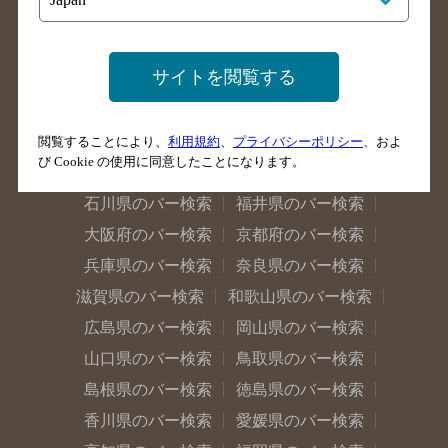
山梨県のバー検索
長野県のバー検索
新潟県のバー検索
東京都のバー検索
サイトを閲覧する
神奈川県のバー検索
千葉県のバー検索
埼玉県のバー検索
愛知県のバー検索
静岡県のバー検索
三重県のバー検索
閲覧することにより、
利用規約
、
プライバシーポリシー
、およ
び Cookie の使用に同意したことになります。
岐阜県のバー検索
富山県のバー検索
石川県のバー検索
福井県のバー検索
大阪府のバー検索
京都府のバー検索
兵庫県のバー検索
奈良県のバー検索
滋賀県のバー検索
和歌山県のバー検索
広島県のバー検索
岡山県のバー検索
山口県のバー検索
鳥取県のバー検索
島根県のバー検索
徳島県のバー検索
香川県のバー検索
愛媛県のバー検索