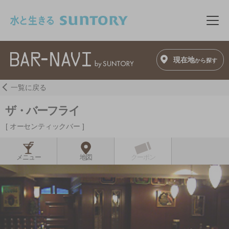
このページの本文へ移動
メニ
現在地
から探す
一覧に戻る
ザ・バーフライ
オーセンティックバー
メニュー
地図
クーポン