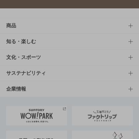
商品
商品TOP
知る・楽しむ
商品一覧
知る・楽しむTOP
文化・スポーツ
商品発売情報
キャンペーン
文化・スポーツTOP
サステナビリティ
栄養成分一覧
工場見学
サントリーホール
サステナビリティTOP
企業情報
お料理・お酒レシピ
サントリー美術館
トップメッセージ
企業情報TOP
地域情報
サントリーサンバーズ大阪
サントリーが考えるサステナビリティ経営
企業概要
東京サントリーサンゴリアス
ESG情報ポータル
グループ企業一覧