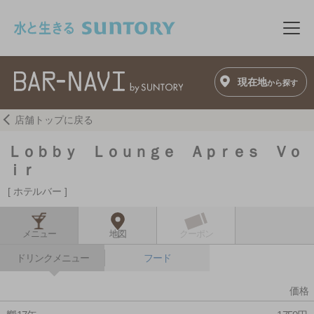
このページの本文へ移動
メニ
現在地
から探す
店舗トップに戻る
Ｌｏｂｂｙ Ｌｏｕｎｇｅ Ａｐｒｅｓ Ｖｏ
ｉｒ
ホテルバー
メニュー
地図
クーポン
ドリンクメニュー
フード
価格