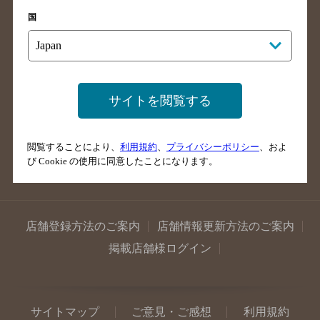
山口県のバー検索
鳥取県のバー検索
国
島根県のバー検索
徳島県のバー検索
香川県のバー検索
愛媛県のバー検索
高知県のバー検索
福岡県のバー検索
サイトを閲覧する
長崎県のバー検索
佐賀県のバー検索
大分県のバー検索
熊本県のバー検索
閲覧することにより、
利用規約
、
プライバシーポリシー
、およ
宮崎県のバー検索
鹿児島県のバー検索
び Cookie の使用に同意したことになります。
沖縄県のバー検索
店舗登録方法のご案内
店舗情報更新方法のご案内
掲載店舗様ログイン
サイトマップ
ご意見・ご感想
利用規約