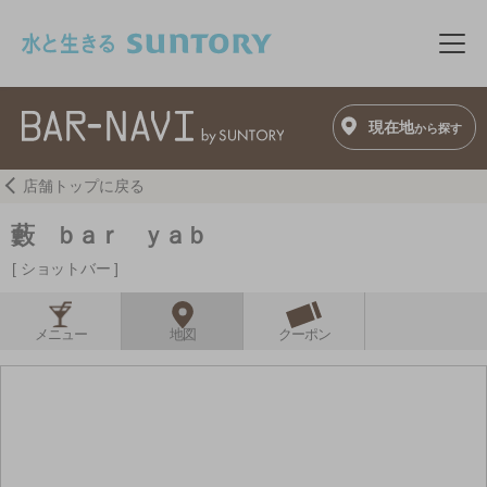
このページの本文へ移動
メニ
現在地
から探す
店舗トップに戻る
藪 ｂａｒ ｙａｂ
ショットバー
メニュー
地図
クーポン