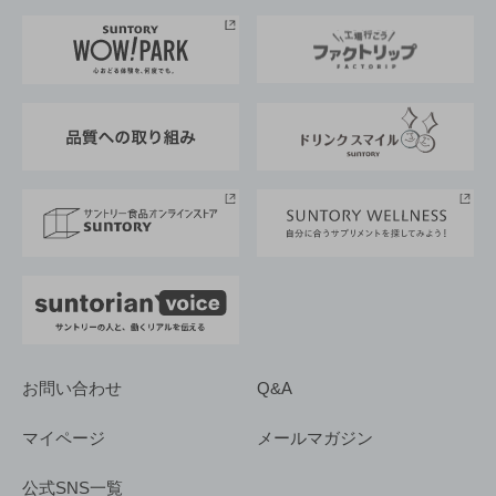
お料理・お酒レシピ
サントリー美術館
トップメッセージ
企業情報TOP
地域情報
サントリーサンバーズ大阪
サントリーが考えるサステナビリティ経営
企業概要
東京サントリーサンゴリアス
ESG情報ポータル
グループ企業一覧
サントリースポーツ
サステナビリティストーリーズ
事業所一覧
採用情報
お問い合わせ
Q&A
マイページ
メールマガジン
公式SNS一覧