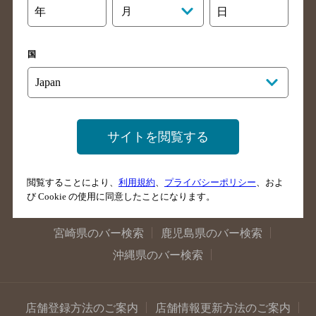
年
月
日
大阪府のバー検索
京都府のバー検索
兵庫県のバー検索
奈良県のバー検索
国
滋賀県のバー検索
和歌山県のバー検索
広島県のバー検索
岡山県のバー検索
山口県のバー検索
鳥取県のバー検索
島根県のバー検索
徳島県のバー検索
サイトを閲覧する
香川県のバー検索
愛媛県のバー検索
高知県のバー検索
福岡県のバー検索
閲覧することにより、
利用規約
、
プライバシーポリシー
、およ
長崎県のバー検索
佐賀県のバー検索
び Cookie の使用に同意したことになります。
大分県のバー検索
熊本県のバー検索
宮崎県のバー検索
鹿児島県のバー検索
沖縄県のバー検索
店舗登録方法のご案内
店舗情報更新方法のご案内