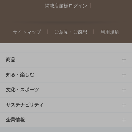
掲載店舗様ログイン
サイトマップ
ご意見・ご感想
利用規約
商品
商品TOP
知る・楽しむ
商品一覧
知る・楽しむTOP
文化・スポーツ
商品発売情報
キャンペーン
文化・スポーツTOP
サステナビリティ
栄養成分一覧
工場見学
サントリーホール
サステナビリティTOP
企業情報