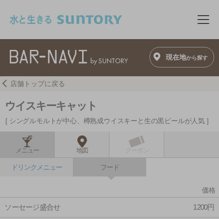
このページの本文へ移動
メニ
現在地
から探す
店舗トップに戻る
ウイスキーキャット
シングルモルトが中心、樽熟成ウイスキーと生の黒ビールが人気
メニュー
地図
クーポン
ドリンクメニュー
フード
価格
ソーセージ盛合せ
1200円