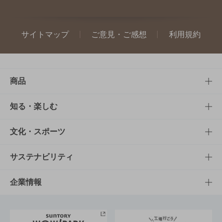
サイトマップ
ご意見・ご感想
利用規約
商品
商品TOP
知る・楽しむ
商品一覧
知る・楽しむTOP
文化・スポーツ
商品発売情報
キャンペーン
文化・スポーツTOP
サステナビリティ
栄養成分一覧
工場見学
サントリーホール
サステナビリティTOP
企業情報
お料理・お酒レシピ
サントリー美術館
トップメッセージ
企業情報TOP