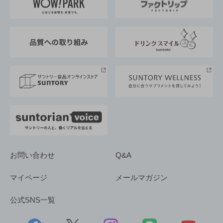
地域情報
サントリーサンバーズ大阪
サントリーが考えるサステナビリティ経営
企業概要
東京サントリーサンゴリアス
ESG情報ポータル
グループ企業一覧
サントリースポーツ
サステナビリティストーリーズ
事業所一覧
採用情報
お問い合わせ
Q&A
マイページ
メールマガジン
公式SNS一覧