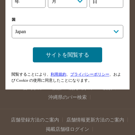
年
月
日
兵庫県のバー検索
奈良県のバー検索
滋賀県のバー検索
和歌山県のバー検索
国
広島県のバー検索
岡山県のバー検索
山口県のバー検索
鳥取県のバー検索
島根県のバー検索
徳島県のバー検索
香川県のバー検索
愛媛県のバー検索
サイトを閲覧する
高知県のバー検索
福岡県のバー検索
長崎県のバー検索
佐賀県のバー検索
閲覧することにより、
利用規約
、
プライバシーポリシー
、およ
大分県のバー検索
熊本県のバー検索
び Cookie の使用に同意したことになります。
宮崎県のバー検索
鹿児島県のバー検索
沖縄県のバー検索
店舗登録方法のご案内
店舗情報更新方法のご案内
掲載店舗様ログイン