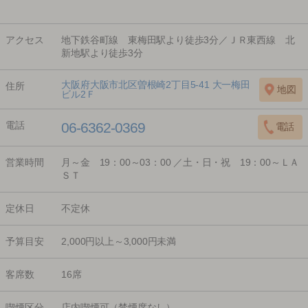
アクセス
地下鉄谷町線 東梅田駅より徒歩3分／ＪＲ東西線 北
新地駅より徒歩3分
大阪府大阪市北区曽根崎2丁目5-41 大一梅田
住所
ビル2Ｆ
電話
06-6362-0369
営業時間
月～金 19：00～03：00 ／土・日・祝 19：00～ＬＡ
ＳＴ
定休日
不定休
予算目安
2,000円以上～3,000円未満
客席数
16席
喫煙区分
店内喫煙可（禁煙席なし）