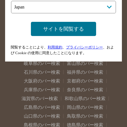
福島県のバー検索
茨城県のバー検索
栃木県のバー検索
群馬県のバー検索
山梨県のバー検索
長野県のバー検索
新潟県のバー検索
東京都のバー検索
サイトを閲覧する
神奈川県のバー検索
千葉県のバー検索
埼玉県のバー検索
愛知県のバー検索
閲覧することにより、
利用規約
、
プライバシーポリシー
、およ
び Cookie の使用に同意したことになります。
静岡県のバー検索
三重県のバー検索
岐阜県のバー検索
富山県のバー検索
石川県のバー検索
福井県のバー検索
大阪府のバー検索
京都府のバー検索
兵庫県のバー検索
奈良県のバー検索
滋賀県のバー検索
和歌山県のバー検索
広島県のバー検索
岡山県のバー検索
山口県のバー検索
鳥取県のバー検索
島根県のバー検索
徳島県のバー検索