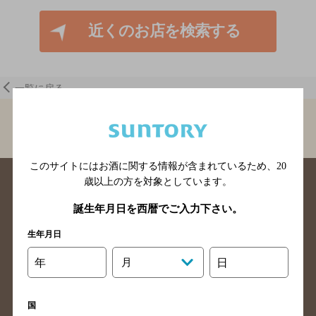
近くのお店を検索する
一覧に戻る
BAR-NAVI
大阪府
ＢＡＲ ｌａｓｉｌ ～かいどうの屋根裏
このサイトにはお酒に関する情報が含まれているため、
20
歳以上の方を対象としています。
誕生年月日を西暦でご入力下さい。
生年月日
北海道のバー検索
青森県のバー検索
年
月
日
岩手県のバー検索
宮城県のバー検索
秋田県のバー検索
山形県のバー検索
国