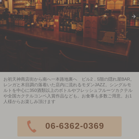
お初天神商店街から南へ一本路地裏へ ビル2．5階の隠れ屋BAR。
レンガと木目調の落着いた店内に流れるモダンJAZZ。シングルモ
ルトを中心に350酒類以上のボトルやフレッシュフルーツカクテル
や全国カクテルコンペ入賞作品なども。お食事も多数ご用意。お1
人様からお楽しみ頂けます
06-6362-0369