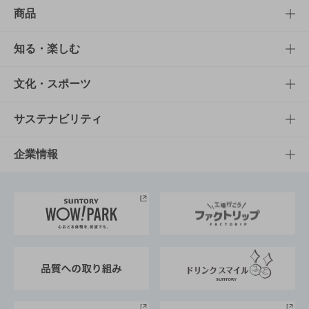
商品
商品TOP
知る・楽しむ
商品一覧
知る・楽しむTOP
文化・スポーツ
商品発売情報
キャンペーン
文化・スポーツTOP
サステナビリティ
栄養成分一覧
工場見学
サントリーホール
サステナビリティTOP
企業情報
お料理・お酒レシピ
サントリー美術館
トップメッセージ
企業情報TOP
地域情報
サントリーサンバーズ大阪
サントリーが考えるサステナビリティ経営
企業概要
東京サントリーサンゴリアス
ESG情報ポータル
グループ企業一覧
サントリースポーツ
サステナビリティストーリーズ
事業所一覧