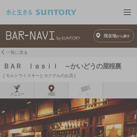
このページの本文へ移動
メニ
現在地
から探す
一覧に戻る
ＢＡＲ ｌａｓｉｌ ～かいどうの屋根裏
モルトウイスキーとカクテルのお店
メニュー
地図
クーポン