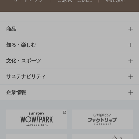
商品
商品TOP
知る・楽しむ
商品一覧
知る・楽しむTOP
文化・スポーツ
商品発売情報
キャンペーン
文化・スポーツTOP
サステナビリティ
栄養成分一覧
工場見学
サントリーホール
サステナビリティTOP
企業情報
お料理・お酒レシピ
サントリー美術館
トップメッセージ
企業情報TOP
地域情報
サントリーサンバーズ大阪
サントリーが考えるサステナビリティ経営
企業概要
東京サントリーサンゴリアス
ESG情報ポータル
グループ企業一覧