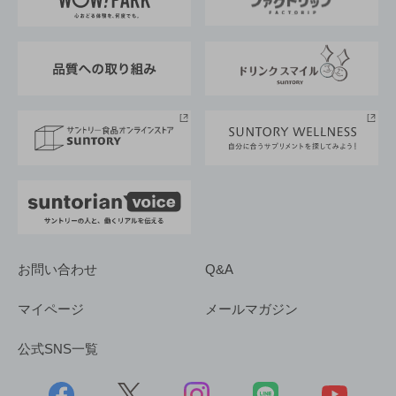
地域情報
サントリーサンバーズ大阪
サントリーが考えるサステナビリティ経営
企業概要
東京サントリーサンゴリアス
ESG情報ポータル
グループ企業一覧
サントリースポーツ
サステナビリティストーリーズ
事業所一覧
採用情報
お問い合わせ
Q&A
マイページ
メールマガジン
公式SNS一覧