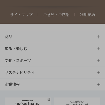
サイトマップ
ご意見・ご感想
利用規約
商品
商品TOP
知る・楽しむ
商品一覧
知る・楽しむTOP
文化・スポーツ
商品発売情報
キャンペーン
文化・スポーツTOP
サステナビリティ
栄養成分一覧
工場見学
サントリーホール
サステナビリティTOP
企業情報
お料理・お酒レシピ
サントリー美術館
トップメッセージ
企業情報TOP