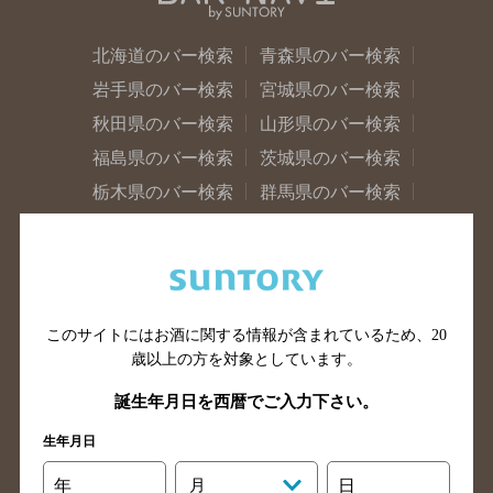
北海道のバー検索
青森県のバー検索
岩手県のバー検索
宮城県のバー検索
秋田県のバー検索
山形県のバー検索
福島県のバー検索
茨城県のバー検索
栃木県のバー検索
群馬県のバー検索
山梨県のバー検索
長野県のバー検索
新潟県のバー検索
東京都のバー検索
神奈川県のバー検索
千葉県のバー検索
埼玉県のバー検索
愛知県のバー検索
このサイトにはお酒に関する情報が含まれているため、
20
歳以上の方を対象としています。
静岡県のバー検索
三重県のバー検索
岐阜県のバー検索
富山県のバー検索
誕生年月日を西暦でご入力下さい。
石川県のバー検索
福井県のバー検索
生年月日
大阪府のバー検索
京都府のバー検索
年
月
日