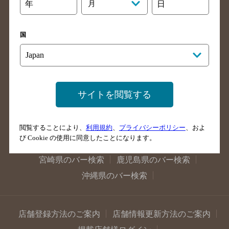
大阪府のバー検索
京都府のバー検索
年
月
日
兵庫県のバー検索
奈良県のバー検索
滋賀県のバー検索
和歌山県のバー検索
国
広島県のバー検索
岡山県のバー検索
山口県のバー検索
鳥取県のバー検索
島根県のバー検索
徳島県のバー検索
サイトを閲覧する
香川県のバー検索
愛媛県のバー検索
高知県のバー検索
福岡県のバー検索
閲覧することにより、
利用規約
、
プライバシーポリシー
、およ
長崎県のバー検索
佐賀県のバー検索
び Cookie の使用に同意したことになります。
大分県のバー検索
熊本県のバー検索
宮崎県のバー検索
鹿児島県のバー検索
沖縄県のバー検索
店舗登録方法のご案内
店舗情報更新方法のご案内