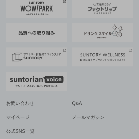
地域情報
サントリーサンバーズ大阪
サントリーが考えるサステナビリティ経営
企業概要
東京サントリーサンゴリアス
ESG情報ポータル
グループ企業一覧
サントリースポーツ
サステナビリティストーリーズ
事業所一覧
採用情報
お問い合わせ
Q&A
マイページ
メールマガジン
公式SNS一覧