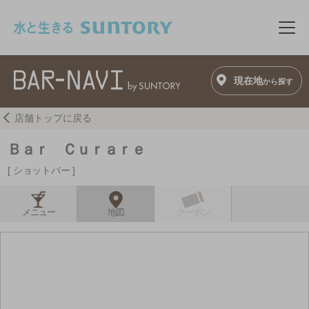
このページの本文へ移動
メニ
現在地
から探す
店舗トップに戻る
Ｂａｒ Ｃｕｒａｒｅ
ショットバー
メニュー
地図
クーポン