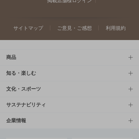
掲載店舗様ログイン
サイトマップ
ご意見・ご感想
利用規約
商品
商品TOP
知る・楽しむ
商品一覧
知る・楽しむTOP
文化・スポーツ
商品発売情報
キャンペーン
文化・スポーツTOP
サステナビリティ
栄養成分一覧
工場見学
サントリーホール
サステナビリティTOP
企業情報
お料理・お酒レシピ
サントリー美術館
トップメッセージ
企業情報TOP