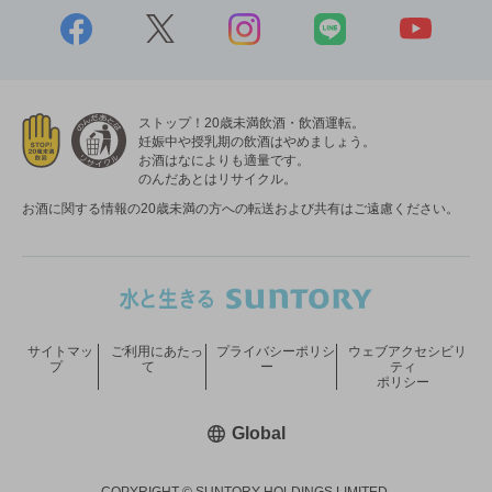
ストップ！20歳未満飲酒・飲酒運転。
妊娠中や授乳期の飲酒はやめましょう。
お酒はなによりも適量です。
のんだあとはリサイクル。
お酒に関する情報の20歳未満の方への転送および共有はご遠慮ください。
サイトマッ
ご利用にあたっ
プライバシーポリシ
ウェブアクセシビリ
プ
て
ー
ティ
ポリシー
新しいウィンドウで開く
Global
COPYRIGHT © SUNTORY HOLDINGS LIMITED.