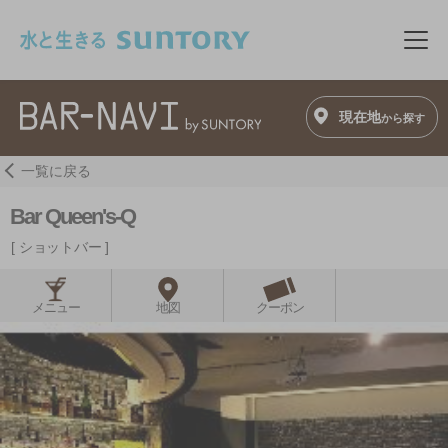
このページの本文へ移動
メニ
現在地
から探す
一覧に戻る
Bar Queen's-Q
ショットバー
メニュー
地図
クーポン