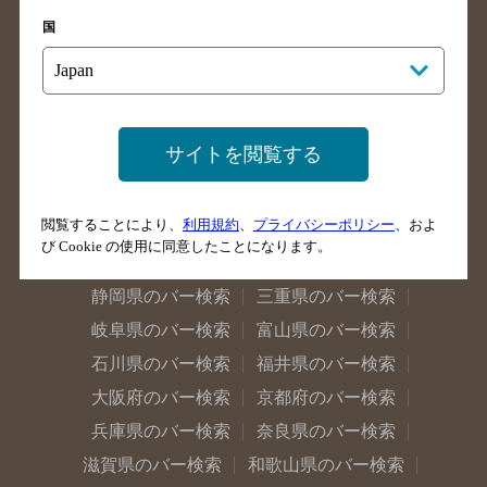
岩手県のバー検索
宮城県のバー検索
国
秋田県のバー検索
山形県のバー検索
福島県のバー検索
茨城県のバー検索
栃木県のバー検索
群馬県のバー検索
サイトを閲覧する
山梨県のバー検索
長野県のバー検索
新潟県のバー検索
東京都のバー検索
閲覧することにより、
利用規約
、
プライバシーポリシー
、およ
神奈川県のバー検索
千葉県のバー検索
び Cookie の使用に同意したことになります。
埼玉県のバー検索
愛知県のバー検索
静岡県のバー検索
三重県のバー検索
岐阜県のバー検索
富山県のバー検索
石川県のバー検索
福井県のバー検索
大阪府のバー検索
京都府のバー検索
兵庫県のバー検索
奈良県のバー検索
滋賀県のバー検索
和歌山県のバー検索