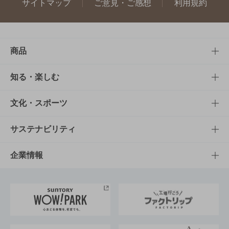
サイトマップ
ご意見・ご感想
利用規約
商品
商品TOP
知る・楽しむ
商品一覧
知る・楽しむTOP
文化・スポーツ
商品発売情報
キャンペーン
文化・スポーツTOP
サステナビリティ
栄養成分一覧
工場見学
サントリーホール
サステナビリティTOP
企業情報
お料理・お酒レシピ
サントリー美術館
トップメッセージ
企業情報TOP
地域情報
サントリーサンバーズ大阪
サントリーが考えるサステナビリティ経営
企業概要
東京サントリーサンゴリアス