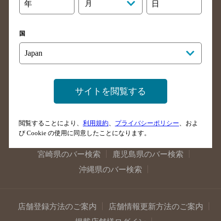
大阪府のバー検索
京都府のバー検索
年
月
日
兵庫県のバー検索
奈良県のバー検索
滋賀県のバー検索
和歌山県のバー検索
国
広島県のバー検索
岡山県のバー検索
山口県のバー検索
鳥取県のバー検索
島根県のバー検索
徳島県のバー検索
サイトを閲覧する
香川県のバー検索
愛媛県のバー検索
高知県のバー検索
福岡県のバー検索
閲覧することにより、
利用規約
、
プライバシーポリシー
、およ
長崎県のバー検索
佐賀県のバー検索
び Cookie の使用に同意したことになります。
大分県のバー検索
熊本県のバー検索
宮崎県のバー検索
鹿児島県のバー検索
沖縄県のバー検索
店舗登録方法のご案内
店舗情報更新方法のご案内