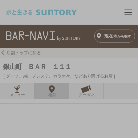
このページの本文へ移動
メニ
現在地
から探す
店舗トップに戻る
銀山町 ＢＡＲ １１１
ダーツ、wii、プレステ、カラオケ、などあり騒げるお店
メニュー
地図
クーポン