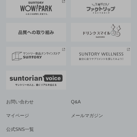
地域情報
サントリーサンバーズ大阪
サントリーが考えるサステナビリティ経営
企業概要
東京サントリーサンゴリアス
ESG情報ポータル
グループ企業一覧
サントリースポーツ
サステナビリティストーリーズ
事業所一覧
採用情報
お問い合わせ
Q&A
マイページ
メールマガジン
公式SNS一覧