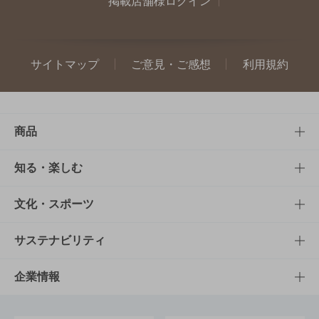
掲載店舗様ログイン
サイトマップ
ご意見・ご感想
利用規約
商品
商品TOP
知る・楽しむ
商品一覧
知る・楽しむTOP
文化・スポーツ
商品発売情報
キャンペーン
文化・スポーツTOP
サステナビリティ
栄養成分一覧
工場見学
サントリーホール
サステナビリティTOP
企業情報
お料理・お酒レシピ
サントリー美術館
トップメッセージ
企業情報TOP