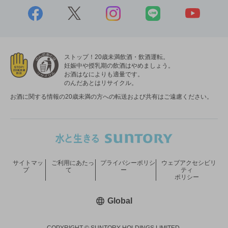
ストップ！20歳未満飲酒・飲酒運転。
妊娠中や授乳期の飲酒はやめましょう。
お酒はなによりも適量です。
のんだあとはリサイクル。
お酒に関する情報の20歳未満の方への転送および共有はご遠慮ください。
サイトマッ
ご利用にあたっ
プライバシーポリシ
ウェブアクセシビリ
プ
て
ー
ティ
ポリシー
新しいウィンドウで開く
Global
COPYRIGHT © SUNTORY HOLDINGS LIMITED.