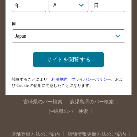
年
月
日
大阪府のバー検索
京都府のバー検索
兵庫県のバー検索
奈良県のバー検索
国
滋賀県のバー検索
和歌山県のバー検索
広島県のバー検索
岡山県のバー検索
山口県のバー検索
鳥取県のバー検索
島根県のバー検索
徳島県のバー検索
サイトを閲覧する
香川県のバー検索
愛媛県のバー検索
高知県のバー検索
福岡県のバー検索
閲覧することにより、
利用規約
、
プライバシーポリシー
、およ
長崎県のバー検索
佐賀県のバー検索
び Cookie の使用に同意したことになります。
大分県のバー検索
熊本県のバー検索
宮崎県のバー検索
鹿児島県のバー検索
沖縄県のバー検索
店舗登録方法のご案内
店舗情報更新方法のご案内