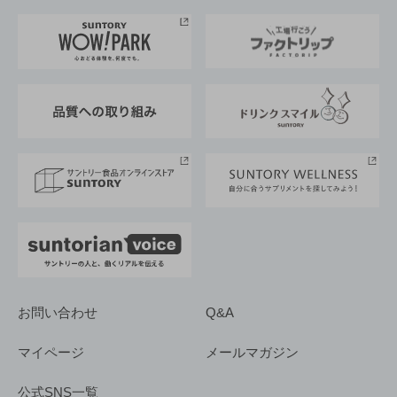
お料理・お酒レシピ
サントリー美術館
トップメッセージ
企業情報TOP
地域情報
サントリーサンバーズ大阪
サントリーが考えるサステナビリティ経営
企業概要
東京サントリーサンゴリアス
ESG情報ポータル
グループ企業一覧
サントリースポーツ
サステナビリティストーリーズ
事業所一覧
採用情報
お問い合わせ
Q&A
マイページ
メールマガジン
公式SNS一覧