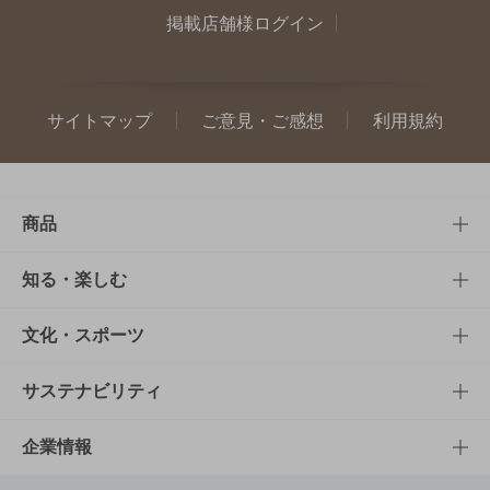
掲載店舗様ログイン
サイトマップ
ご意見・ご感想
利用規約
商品
商品TOP
知る・楽しむ
商品一覧
知る・楽しむTOP
文化・スポーツ
商品発売情報
キャンペーン
文化・スポーツTOP
サステナビリティ
栄養成分一覧
工場見学
サントリーホール
サステナビリティTOP
企業情報