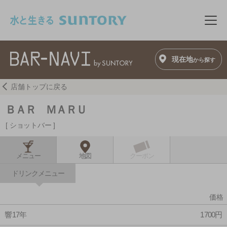
このページの本文へ移動
メニ
現在地
から探す
店舗トップに戻る
ＢＡＲ ＭＡＲＵ
ショットバー
メニュー
地図
クーポン
ドリンクメニュー
価格
響17年
1700円