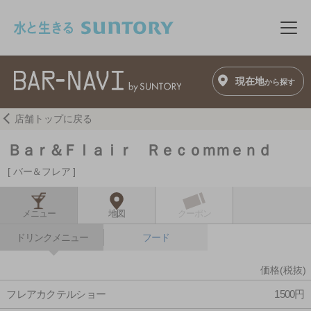
このページの本文へ移動
メニ
現在地
から探す
店舗トップに戻る
Ｂａｒ＆Ｆｌａｉｒ Ｒｅｃｏｍｍｅｎｄ
バー＆フレア
メニュー
地図
クーポン
ドリンクメニュー
フード
価格(税抜)
フレアカクテルショー
1500円