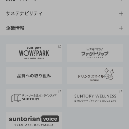
商品発売情報
キャンペーン
文化・スポーツTOP
サステナビリティ
栄養成分一覧
工場見学
サントリーホール
サステナビリティTOP
企業情報
お料理・お酒レシピ
サントリー美術館
トップメッセージ
企業情報TOP
地域情報
サントリーサンバーズ大阪
サントリーが考えるサステナビリティ経営
企業概要
東京サントリーサンゴリアス
ESG情報ポータル
グループ企業一覧
サントリースポーツ
サステナビリティストーリーズ
事業所一覧
採用情報