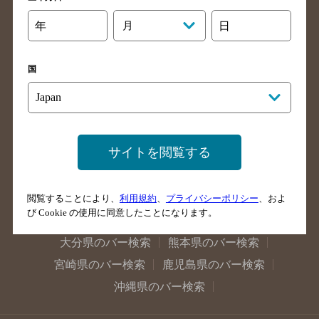
石川県のバー検索
福井県のバー検索
年
月
日
大阪府のバー検索
京都府のバー検索
兵庫県のバー検索
奈良県のバー検索
国
滋賀県のバー検索
和歌山県のバー検索
広島県のバー検索
岡山県のバー検索
山口県のバー検索
鳥取県のバー検索
サイトを閲覧する
島根県のバー検索
徳島県のバー検索
香川県のバー検索
愛媛県のバー検索
高知県のバー検索
福岡県のバー検索
閲覧することにより、
利用規約
、
プライバシーポリシー
、およ
び Cookie の使用に同意したことになります。
長崎県のバー検索
佐賀県のバー検索
大分県のバー検索
熊本県のバー検索
宮崎県のバー検索
鹿児島県のバー検索
沖縄県のバー検索