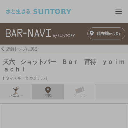
このページの本文へ移動
メニ
現在地
から探す
店舗トップに戻る
天六 ショットバー Ｂａｒ 宵待 ｙｏｉｍ
ａｃｈｉ
ウィスキーとカクテル
メニュー
地図
クーポン