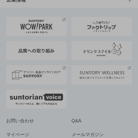
お料理・お酒レシピ
サントリー美術館
トップメッセージ
企業情報TOP
地域情報
サントリーサンバーズ大阪
サントリーが考えるサステナビリティ経営
企業概要
東京サントリーサンゴリアス
ESG情報ポータル
グループ企業一覧
サントリースポーツ
サステナビリティストーリーズ
事業所一覧
採用情報
お問い合わせ
Q&A
マイページ
メールマガジン