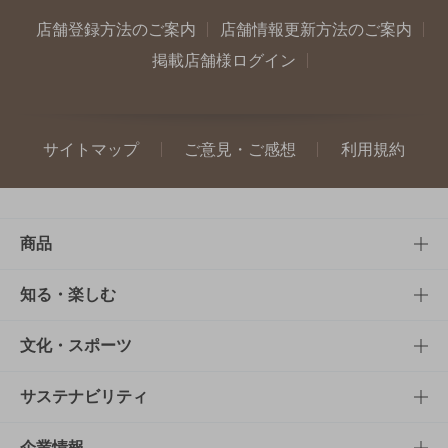
店舗登録方法のご案内
店舗情報更新方法のご案内
掲載店舗様ログイン
サイトマップ
ご意見・ご感想
利用規約
商品
商品TOP
知る・楽しむ
商品一覧
知る・楽しむTOP
文化・スポーツ
商品発売情報
キャンペーン
文化・スポーツTOP
サステナビリティ
栄養成分一覧
工場見学
サントリーホール
サステナビリティTOP
企業情報