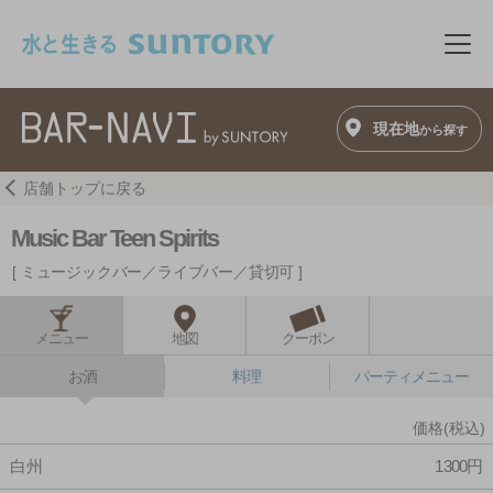
このページの本文へ移動
メニ
現在地
から探す
店舗トップに戻る
Music Bar Teen Spirits
ミュージックバー／ライブバー／貸切可
メニュー
地図
クーポン
お酒
料理
パーティメニュー
価格(税込)
白州
1300円