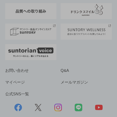
東京サントリーサンゴリアス
ESG情報ポータル
グループ企業一覧
サントリースポーツ
サステナビリティストーリーズ
事業所一覧
採用情報
お問い合わせ
Q&A
マイページ
メールマガジン
公式SNS一覧