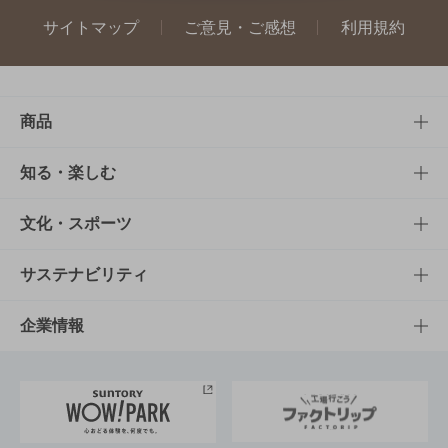
サイトマップ
ご意見・ご感想
利用規約
商品
商品TOP
知る・楽しむ
商品一覧
知る・楽しむTOP
文化・スポーツ
商品発売情報
キャンペーン
文化・スポーツTOP
サステナビリティ
栄養成分一覧
工場見学
サントリーホール
サステナビリティTOP
企業情報
お料理・お酒レシピ
サントリー美術館
トップメッセージ
企業情報TOP
地域情報
サントリーサンバーズ大阪
サントリーが考えるサステナビリティ経営
企業概要