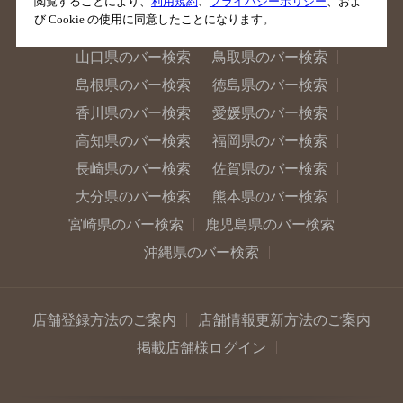
滋賀県のバー検索
和歌山県のバー検索
閲覧することにより、
利用規約
、
プライバシーポリシー
、およ
び Cookie の使用に同意したことになります。
広島県のバー検索
岡山県のバー検索
山口県のバー検索
鳥取県のバー検索
島根県のバー検索
徳島県のバー検索
香川県のバー検索
愛媛県のバー検索
高知県のバー検索
福岡県のバー検索
長崎県のバー検索
佐賀県のバー検索
大分県のバー検索
熊本県のバー検索
宮崎県のバー検索
鹿児島県のバー検索
沖縄県のバー検索
店舗登録方法のご案内
店舗情報更新方法のご案内
掲載店舗様ログイン