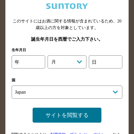
北海道のバー検索
青森県のバー検索
岩手県のバー検索
宮城県のバー検索
このサイトにはお酒に関する情報が含まれているため、
20
秋田県のバー検索
山形県のバー検索
歳以上の方を対象としています。
福島県のバー検索
茨城県のバー検索
誕生年月日を西暦でご入力下さい。
栃木県のバー検索
群馬県のバー検索
生年月日
山梨県のバー検索
長野県のバー検索
新潟県のバー検索
東京都のバー検索
年
月
日
神奈川県のバー検索
千葉県のバー検索
埼玉県のバー検索
愛知県のバー検索
国
静岡県のバー検索
三重県のバー検索
岐阜県のバー検索
富山県のバー検索
石川県のバー検索
福井県のバー検索
サイトを閲覧する
大阪府のバー検索
京都府のバー検索
兵庫県のバー検索
奈良県のバー検索