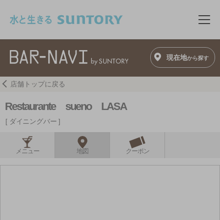
このページの本文へ移動
メニ
現在地
から探す
店舗トップに戻る
Restaurante sueno LASA
ダイニングバー
メニュー
地図
クーポン