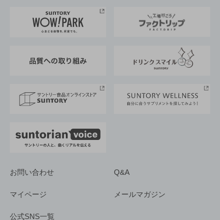
お料理・お酒レシピ
サントリー美術館
トップメッセージ
企業情報TOP
地域情報
サントリーサンバーズ大阪
サントリーが考えるサステナビリティ経営
企業概要
東京サントリーサンゴリアス
ESG情報ポータル
グループ企業一覧
サントリースポーツ
サステナビリティストーリーズ
事業所一覧
採用情報
お問い合わせ
Q&A
マイページ
メールマガジン
公式SNS一覧