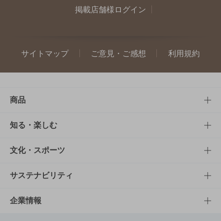
掲載店舗様ログイン
サイトマップ
ご意見・ご感想
利用規約
商品
商品TOP
知る・楽しむ
商品一覧
知る・楽しむTOP
文化・スポーツ
商品発売情報
キャンペーン
文化・スポーツTOP
サステナビリティ
栄養成分一覧
工場見学
サントリーホール
サステナビリティTOP
企業情報