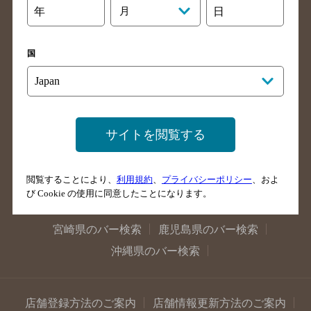
年
月
日
大阪府のバー検索
京都府のバー検索
兵庫県のバー検索
奈良県のバー検索
国
滋賀県のバー検索
和歌山県のバー検索
広島県のバー検索
岡山県のバー検索
山口県のバー検索
鳥取県のバー検索
島根県のバー検索
徳島県のバー検索
サイトを閲覧する
香川県のバー検索
愛媛県のバー検索
高知県のバー検索
福岡県のバー検索
閲覧することにより、
利用規約
、
プライバシーポリシー
、およ
長崎県のバー検索
佐賀県のバー検索
び Cookie の使用に同意したことになります。
大分県のバー検索
熊本県のバー検索
宮崎県のバー検索
鹿児島県のバー検索
沖縄県のバー検索
店舗登録方法のご案内
店舗情報更新方法のご案内