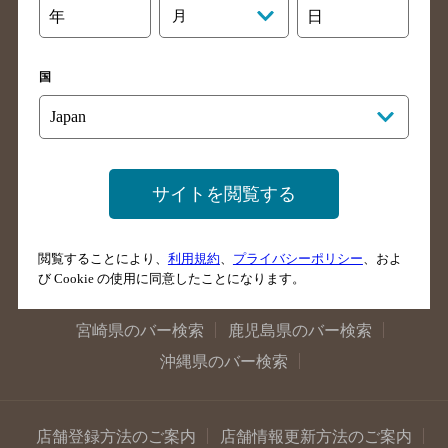
年
月
日
大阪府のバー検索
京都府のバー検索
兵庫県のバー検索
奈良県のバー検索
国
滋賀県のバー検索
和歌山県のバー検索
広島県のバー検索
岡山県のバー検索
山口県のバー検索
鳥取県のバー検索
島根県のバー検索
徳島県のバー検索
サイトを閲覧する
香川県のバー検索
愛媛県のバー検索
高知県のバー検索
福岡県のバー検索
閲覧することにより、
利用規約
、
プライバシーポリシー
、およ
長崎県のバー検索
佐賀県のバー検索
び Cookie の使用に同意したことになります。
大分県のバー検索
熊本県のバー検索
宮崎県のバー検索
鹿児島県のバー検索
沖縄県のバー検索
店舗登録方法のご案内
店舗情報更新方法のご案内