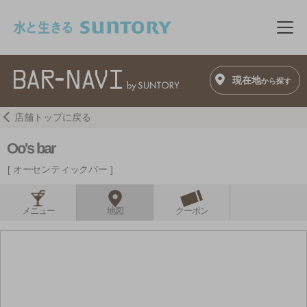
このページの本文へ移動
メニ
現在地
から探す
店舗トップに戻る
Oo's bar
オーセンティックバー
メニュー
地図
クーポン