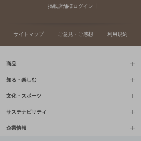
掲載店舗様ログイン
サイトマップ
ご意見・ご感想
利用規約
商品
商品TOP
知る・楽しむ
商品一覧
知る・楽しむTOP
文化・スポーツ
商品発売情報
キャンペーン
文化・スポーツTOP
サステナビリティ
栄養成分一覧
工場見学
サントリーホール
サステナビリティTOP
企業情報