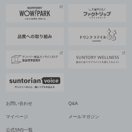
お料理・お酒レシピ
サントリー美術館
トップメッセージ
企業情報TOP
地域情報
サントリーサンバーズ大阪
サントリーが考えるサステナビリティ経営
企業概要
東京サントリーサンゴリアス
ESG情報ポータル
グループ企業一覧
サントリースポーツ
サステナビリティストーリーズ
事業所一覧
採用情報
お問い合わせ
Q&A
マイページ
メールマガジン
公式SNS一覧