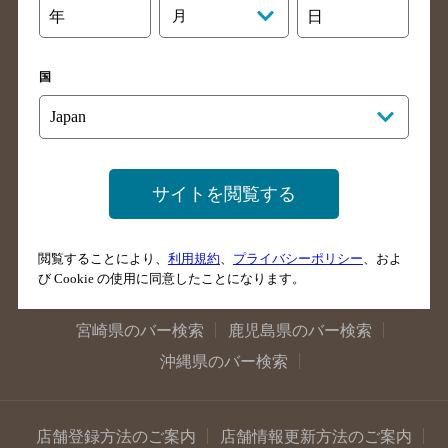
年
月
日
大阪府のバー検索
京都府のバー検索
兵庫県のバー検索
奈良県のバー検索
国
滋賀県のバー検索
和歌山県のバー検索
広島県のバー検索
岡山県のバー検索
山口県のバー検索
鳥取県のバー検索
島根県のバー検索
徳島県のバー検索
サイトを閲覧する
香川県のバー検索
愛媛県のバー検索
高知県のバー検索
福岡県のバー検索
閲覧することにより、
利用規約
、
プライバシーポリシー
、およ
長崎県のバー検索
佐賀県のバー検索
び Cookie の使用に同意したことになります。
大分県のバー検索
熊本県のバー検索
宮崎県のバー検索
鹿児島県のバー検索
沖縄県のバー検索
店舗登録方法のご案内
店舗情報更新方法のご案内