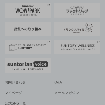
お料理・お酒レシピ
サントリー美術館
トップメッセージ
企業情報TOP
地域情報
サントリーサンバーズ大阪
サントリーが考えるサステナビリティ経営
企業概要
東京サントリーサンゴリアス
ESG情報ポータル
グループ企業一覧
サントリースポーツ
サステナビリティストーリーズ
事業所一覧
採用情報
お問い合わせ
Q&A
マイページ
メールマガジン
公式SNS一覧