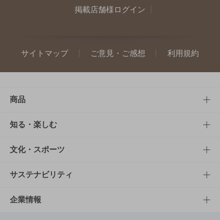
掲載店舗様ログイン
サイトマップ
ご意見・ご感想
利用規約
商品
商品TOP
知る・楽しむ
商品一覧
知る・楽しむTOP
文化・スポーツ
商品発売情報
キャンペーン
文化・スポーツTOP
サステナビリティ
栄養成分一覧
工場見学
サントリーホール
サステナビリティTOP
企業情報