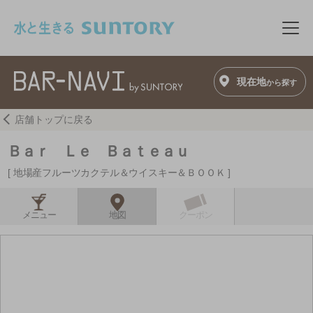
このページの本文へ移動
メニ
現在地
から探す
店舗トップに戻る
Ｂａｒ Ｌｅ Ｂａｔｅａｕ
地場産フルーツカクテル＆ウイスキー＆ＢＯＯＫ
メニュー
地図
クーポン