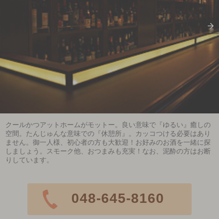
クールかつアットホームがモットー。良い意味で『ゆるい』癒しの
空間。たんじゅんな意味での『休憩所』。カッコつける必要はあり
ません。御一人様、初心者の方も大歓迎！お好みのお酒を一緒に探
しましょう。スモーク他、おつまみも充実！なお、泥酔の方はお断
りしています。
048-645-8160