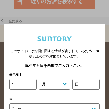
近くのお店を検索する
一覧に戻る
BAR-NAVI
埼玉県
BAR Ｇｌａｃｅ
このサイトにはお酒に関する情報が含まれているため、
20
歳以上の方を対象としています。
誕生年月日を西暦でご入力下さい。
生年月日
北海道のバー検索
青森県のバー検索
岩手県のバー検索
宮城県のバー検索
年
月
日
秋田県のバー検索
山形県のバー検索
福島県のバー検索
茨城県のバー検索
国
栃木県のバー検索
群馬県のバー検索