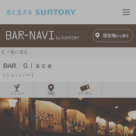
このページの本文へ移動
メニ
現在地
から探す
一覧に戻る
BAR Ｇｌａｃｅ
ショットバー
メニュー
地図
クーポン