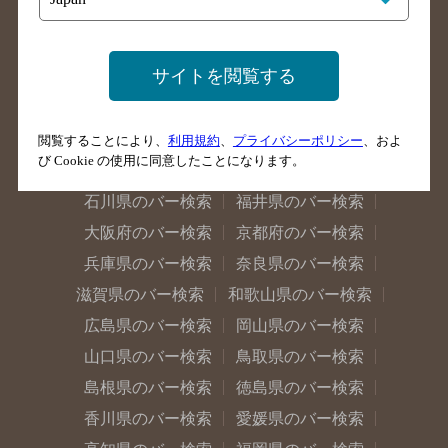
山梨県のバー検索
長野県のバー検索
新潟県のバー検索
東京都のバー検索
サイトを閲覧する
神奈川県のバー検索
千葉県のバー検索
埼玉県のバー検索
愛知県のバー検索
静岡県のバー検索
三重県のバー検索
閲覧することにより、
利用規約
、
プライバシーポリシー
、およ
び Cookie の使用に同意したことになります。
岐阜県のバー検索
富山県のバー検索
石川県のバー検索
福井県のバー検索
大阪府のバー検索
京都府のバー検索
兵庫県のバー検索
奈良県のバー検索
滋賀県のバー検索
和歌山県のバー検索
広島県のバー検索
岡山県のバー検索
山口県のバー検索
鳥取県のバー検索
島根県のバー検索
徳島県のバー検索
香川県のバー検索
愛媛県のバー検索