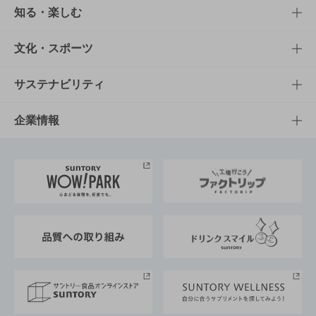
商品TOP
知る・楽しむ
商品一覧
知る・楽しむTOP
文化・スポーツ
商品発売情報
キャンペーン
文化・スポーツTOP
サステナビリティ
栄養成分一覧
工場見学
サントリーホール
サステナビリティTOP
企業情報
お料理・お酒レシピ
サントリー美術館
トップメッセージ
企業情報TOP
地域情報
サントリーサンバーズ大阪
サントリーが考えるサステナビリティ経営
企業概要
東京サントリーサンゴリアス
ESG情報ポータル
グループ企業一覧
サントリースポーツ
サステナビリティストーリーズ
事業所一覧
採用情報