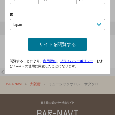
06-6361-8839
国
メニュー
地図
クーポン
サイトを閲覧する
近くのお店を検索する
閲覧することにより、
利用規約
、
プライバシーポリシー
、およ
び Cookie の使用に同意したことになります。
一覧に戻る
BAR-NAVI
大阪府
ミュージックサロン サダクロ