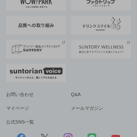
地域情報
サントリーサンバーズ大阪
サントリーが考えるサステナビリティ経営
企業概要
東京サントリーサンゴリアス
ESG情報ポータル
グループ企業一覧
サントリースポーツ
サステナビリティストーリーズ
事業所一覧
採用情報
お問い合わせ
Q&A
マイページ
メールマガジン
公式SNS一覧