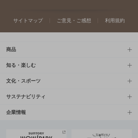
サイトマップ
ご意見・ご感想
利用規約
商品
商品TOP
知る・楽しむ
商品一覧
知る・楽しむTOP
文化・スポーツ
商品発売情報
キャンペーン
文化・スポーツTOP
サステナビリティ
栄養成分一覧
工場見学
サントリーホール
サステナビリティTOP
企業情報
お料理・お酒レシピ
サントリー美術館
トップメッセージ
企業情報TOP