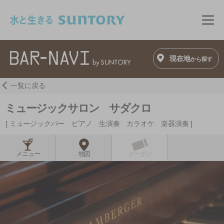
このページの本文へ移動
メニ
現在地
から探す
一覧に戻る
ミュージックサロン サダクロ
ミュージックバー ピアノ 生演奏 カラオケ 楽器演奏
メニュー
地図
クーポン