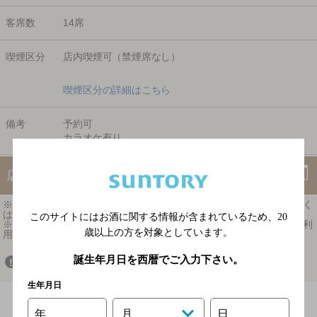
客席数
14席
喫煙区分
店内喫煙可（禁煙席なし）
喫煙区分の詳細はこちら
備考
予約可
カラオケ有り
店のオリジナルサイトを見る
※ 掲載されている情報は最新の内容と異なる場合があります。詳しく
はお店にお問い合わせください。
このサイトにはお酒に関する情報が含まれているため、
20
※ 掲載されているリンク等の外部コンテンツはお客様のご判断でご利
歳以上の方を対象としています。
用ください。
誕生年月日を西暦でご入力下さい。
もしお店がなかったら、お知らせください！
生年月日
年
月
日