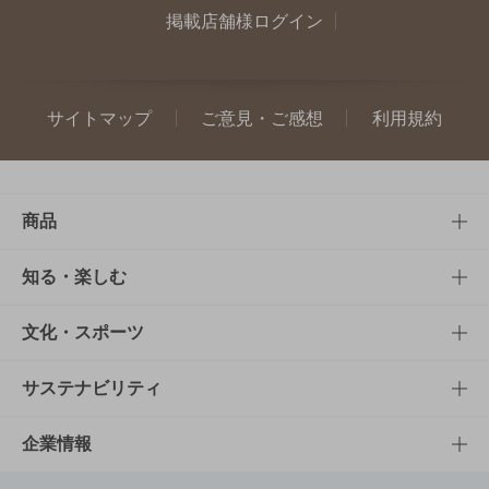
掲載店舗様ログイン
サイトマップ
ご意見・ご感想
利用規約
商品
商品TOP
知る・楽しむ
商品一覧
知る・楽しむTOP
文化・スポーツ
商品発売情報
キャンペーン
文化・スポーツTOP
サステナビリティ
栄養成分一覧
工場見学
サントリーホール
サステナビリティTOP
企業情報