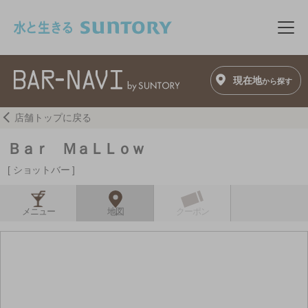
このページの本文へ移動
メニ
現在地
から探す
店舗トップに戻る
Ｂａｒ ＭａＬＬｏｗ
ショットバー
メニュー
地図
クーポン