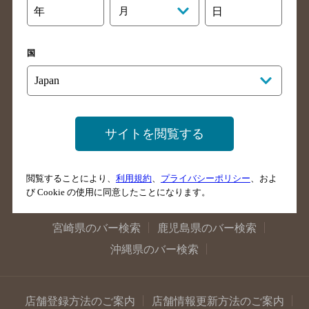
年
月
日
大阪府のバー検索
京都府のバー検索
兵庫県のバー検索
奈良県のバー検索
国
滋賀県のバー検索
和歌山県のバー検索
広島県のバー検索
岡山県のバー検索
山口県のバー検索
鳥取県のバー検索
島根県のバー検索
徳島県のバー検索
サイトを閲覧する
香川県のバー検索
愛媛県のバー検索
高知県のバー検索
福岡県のバー検索
閲覧することにより、
利用規約
、
プライバシーポリシー
、およ
長崎県のバー検索
佐賀県のバー検索
び Cookie の使用に同意したことになります。
大分県のバー検索
熊本県のバー検索
宮崎県のバー検索
鹿児島県のバー検索
沖縄県のバー検索
店舗登録方法のご案内
店舗情報更新方法のご案内