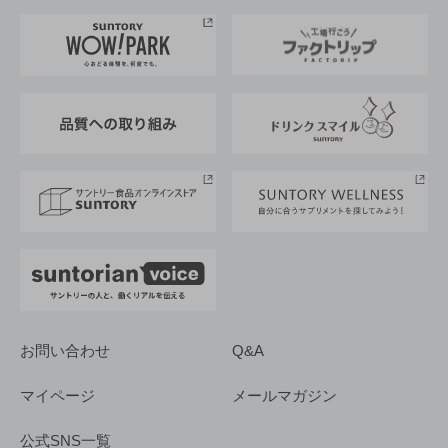
お料理・お酒レシピ
サントリー美術館
トップメッセージ
企業情報TOP
地域情報
サントリーサンバーズ大阪
サントリーが考えるサステナビリティ経営
企業概要
東京サントリーサンゴリアス
ESG情報ポータル
グループ企業一覧
サントリースポーツ
サステナビリティストーリーズ
事業所一覧
採用情報
お問い合わせ
Q&A
マイページ
メールマガジン
公式SNS一覧