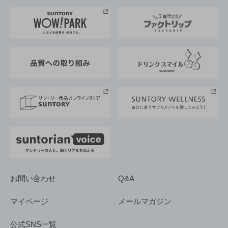
お料理・お酒レシピ
サントリー美術館
トップメッセージ
企業情報TOP
地域情報
サントリーサンバーズ大阪
サントリーが考えるサステナビリティ経営
企業概要
東京サントリーサンゴリアス
ESG情報ポータル
グループ企業一覧
サントリースポーツ
サステナビリティストーリーズ
事業所一覧
採用情報
お問い合わせ
Q&A
マイページ
メールマガジン
公式SNS一覧