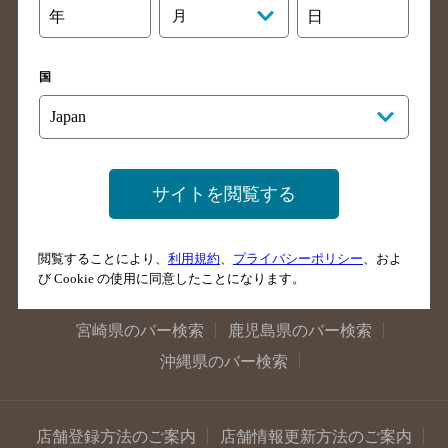
年
月
日
大阪府のバー検索
京都府のバー検索
兵庫県のバー検索
奈良県のバー検索
国
滋賀県のバー検索
和歌山県のバー検索
広島県のバー検索
岡山県のバー検索
山口県のバー検索
鳥取県のバー検索
島根県のバー検索
徳島県のバー検索
サイトを閲覧する
香川県のバー検索
愛媛県のバー検索
高知県のバー検索
福岡県のバー検索
閲覧することにより、
利用規約
、
プライバシーポリシー
、およ
長崎県のバー検索
佐賀県のバー検索
び Cookie の使用に同意したことになります。
大分県のバー検索
熊本県のバー検索
宮崎県のバー検索
鹿児島県のバー検索
沖縄県のバー検索
店舗登録方法のご案内
店舗情報更新方法のご案内