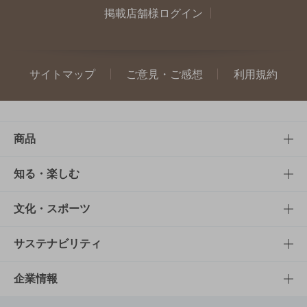
掲載店舗様ログイン
サイトマップ
ご意見・ご感想
利用規約
商品
商品TOP
知る・楽しむ
商品一覧
知る・楽しむTOP
文化・スポーツ
商品発売情報
キャンペーン
文化・スポーツTOP
サステナビリティ
栄養成分一覧
工場見学
サントリーホール
サステナビリティTOP
企業情報