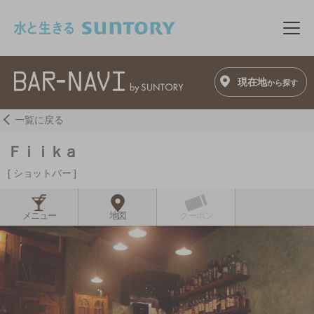
このページの本文へ移動
メニ
現在地
から探す
一覧に戻る
Ｆｉｉｋａ
ショットバー
メニュー
地図
クーポン