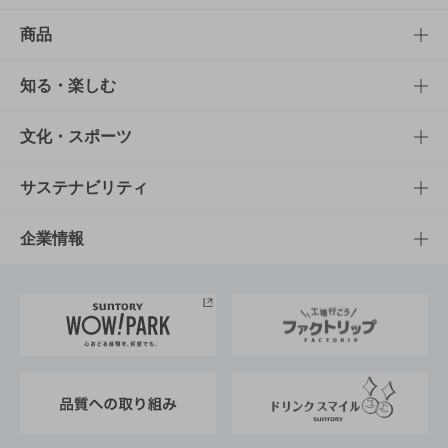
商品
商品TOP
知る・楽しむ
商品一覧
知る・楽しむTOP
文化・スポーツ
商品発売情報
キャンペーン
文化・スポーツTOP
サステナビリティ
栄養成分一覧
工場見学
サントリーホール
サステナビリティTOP
企業情報
お料理・お酒レシピ
サントリー美術館
トップメッセージ
企業情報TOP
地域情報
サントリーサンバーズ大阪
サントリーが考えるサステナビリティ経営
企業概要
東京サントリーサンゴリアス
ESG情報ポータル
グループ企業一覧
サントリースポーツ
サステナビリティストーリーズ
事業所一覧