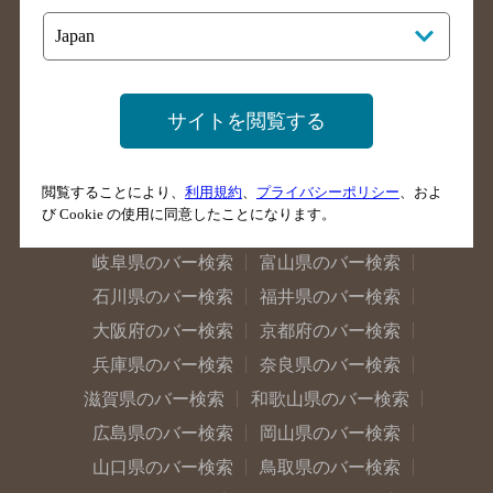
福島県のバー検索
茨城県のバー検索
栃木県のバー検索
群馬県のバー検索
山梨県のバー検索
長野県のバー検索
サイトを閲覧する
新潟県のバー検索
東京都のバー検索
神奈川県のバー検索
千葉県のバー検索
閲覧することにより、
利用規約
、
プライバシーポリシー
、およ
埼玉県のバー検索
愛知県のバー検索
び Cookie の使用に同意したことになります。
静岡県のバー検索
三重県のバー検索
岐阜県のバー検索
富山県のバー検索
石川県のバー検索
福井県のバー検索
大阪府のバー検索
京都府のバー検索
兵庫県のバー検索
奈良県のバー検索
滋賀県のバー検索
和歌山県のバー検索
広島県のバー検索
岡山県のバー検索
山口県のバー検索
鳥取県のバー検索