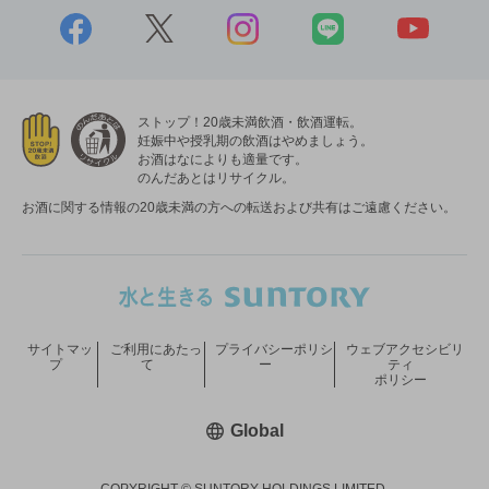
ストップ！20歳未満飲酒・飲酒運転。
妊娠中や授乳期の飲酒はやめましょう。
お酒はなによりも適量です。
のんだあとはリサイクル。
お酒に関する情報の20歳未満の方への転送および共有はご遠慮ください。
サイトマッ
ご利用にあたっ
プライバシーポリシ
ウェブアクセシビリ
プ
て
ー
ティ
ポリシー
新しいウィンドウで開く
Global
COPYRIGHT © SUNTORY HOLDINGS LIMITED.