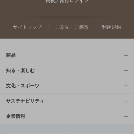
掲載店舗様ログイン
サイトマップ
ご意見・ご感想
利用規約
商品
商品TOP
知る・楽しむ
商品一覧
知る・楽しむTOP
文化・スポーツ
商品発売情報
キャンペーン
文化・スポーツTOP
サステナビリティ
栄養成分一覧
工場見学
サントリーホール
サステナビリティTOP
企業情報
お料理・お酒レシピ
サントリー美術館
トップメッセージ
企業情報TOP