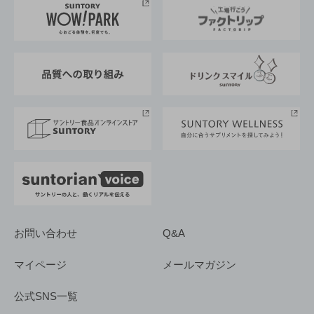
地域情報
サントリーサンバーズ大阪
サントリーが考えるサステナビリティ経営
企業概要
東京サントリーサンゴリアス
ESG情報ポータル
グループ企業一覧
サントリースポーツ
サステナビリティストーリーズ
事業所一覧
採用情報
お問い合わせ
Q&A
マイページ
メールマガジン
公式SNS一覧