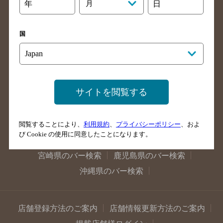
大阪府のバー検索
京都府のバー検索
年
月
日
兵庫県のバー検索
奈良県のバー検索
滋賀県のバー検索
和歌山県のバー検索
国
広島県のバー検索
岡山県のバー検索
山口県のバー検索
鳥取県のバー検索
島根県のバー検索
徳島県のバー検索
サイトを閲覧する
香川県のバー検索
愛媛県のバー検索
高知県のバー検索
福岡県のバー検索
閲覧することにより、
利用規約
、
プライバシーポリシー
、およ
長崎県のバー検索
佐賀県のバー検索
び Cookie の使用に同意したことになります。
大分県のバー検索
熊本県のバー検索
宮崎県のバー検索
鹿児島県のバー検索
沖縄県のバー検索
店舗登録方法のご案内
店舗情報更新方法のご案内