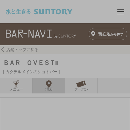
このページの本文へ移動
メニ
現在地
から探す
店舗トップに戻る
ＢＡＲ ＯＶＥＳＴII
カクテルメインのショトバー
メニュー
地図
クーポン